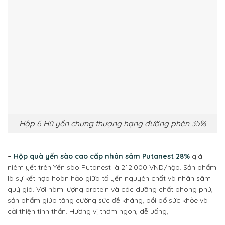
Hộp 6 Hũ yến chưng thượng hạng đường phèn 35%
–
Hộp quà yến sào cao cấp nhân sâm Putanest 28%
giá
niêm yết trên Yến sào Putanest là 212.000 VND/hộp. Sản phẩm
là sự kết hợp hoàn hảo giữa tổ yến nguyên chất và nhân sâm
quý giá. Với hàm lượng protein và các dưỡng chất phong phú,
sản phẩm giúp tăng cường sức đề kháng, bồi bổ sức khỏe và
cải thiện tinh thần. Hương vị thơm ngon, dễ uống,