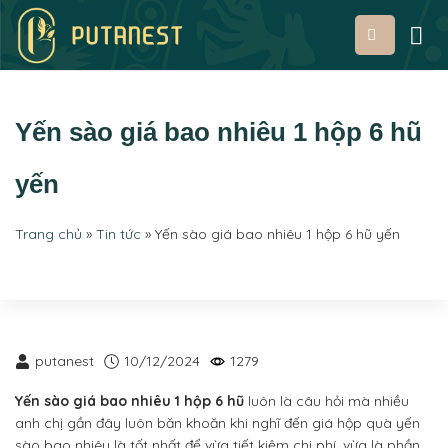
Bỏ
qua
nội
dung
Yến sào giá bao nhiêu 1 hộp 6 hũ
yến
Trang chủ
»
Tin tức
»
Yến sào giá bao nhiêu 1 hộp 6 hũ yến
putanest
10/12/2024
1279
Yến sào giá bao nhiêu 1 hộp 6 hũ
luôn là câu hỏi mà nhiều
anh chị gần đây luôn băn khoăn khi nghĩ đến giá hộp quà yến
sào bao nhiêu là tốt nhất để vừa tiết kiệm chi phí, vừa là phần