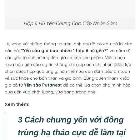
Hộp 6 Hũ Yến Chưng Cao Cấp Nhân Sâm
Hy vọng với những thông tin trên, anh chị đã có câu trả lời cho
câu hỏi
“Yến sào giá bao nhiêu 1 hộp 6 hũ yến?”
và nắm rõ
các yếu tố ảnh hưởng đến giá cả của sản phẩm. Việc chọn
mua hộp yến sào uy tín không chỉ giúp anh chị nhận được lựa
chọn được hộp quà ưng ý, hơn thế nữa còn đảm bảo an toàn
về sức khỏe cho bản thân và gia đình. Đừng quên tham khảo
giá cả từ
Yến sào Putanest
để có thể lựa chọn cho mình hộp
quà yến vừa chất lượng, vừa sang trọng nhé!
Xem thêm:
3 Cách chưng yến với đông
trùng hạ thảo cực dễ làm tại