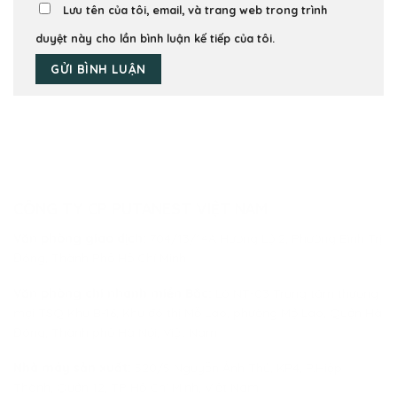
Lưu tên của tôi, email, và trang web trong trình
duyệt này cho lần bình luận kế tiếp của tôi.
CÔNG TY CP PUTANEST VIỆT NAM
Văn phòng giao dịch:
704/13/14A Hương Lộ 2, Phường Bình Trị
Đông, Thành Phố Hồ Chí Minh
Văn phòng chi nhánh miền Bắc:
Lô NT-03 Trung tâm thương
mại TSQ Khu B-16, Khu đô thị Mỗ Lao, phường Mộ Lao, Quận Hà
Đông, Thành phố Hà Nội, Việt Nam
Nhà máy sản xuất:
520/5 Nguyễn Ảnh Thủ, KP4, P.Hiệp
Thành, Quận 12, TP Hồ Chí Minh, Việt Nam