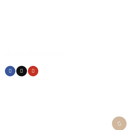
Chính sách thanh toán
Chính sách bảo mật thông tin
Chính sách vận chuyển và kiểm tra hàng
KẾT NỐI VỚI CHÚNG TÔI