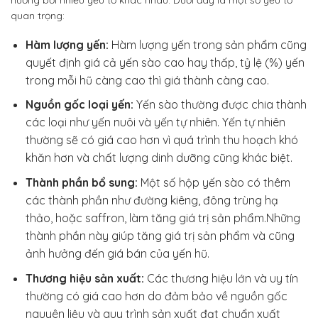
quan trọng:
Hàm lượng yến:
Hàm lượng yến trong sản phẩm cũng
quyết định giá cả yến sào cao hay thấp, tỷ lệ (%) yến
trong mỗi hũ càng cao thì giá thành càng cao.
Nguồn gốc loại yến:
Yến sào thường được chia thành
các loại như yến nuôi và yến tự nhiên. Yến tự nhiên
thường sẽ có giá cao hơn vì quá trình thu hoạch khó
khăn hơn và chất lượng dinh dưỡng cũng khác biệt.
Thành phần bổ sung:
Một số hộp yến sào có thêm
các thành phần như đường kiêng, đông trùng hạ
thảo, hoặc saffron, làm tăng giá trị sản phẩm.Những
thành phần này giúp tăng giá trị sản phẩm và cũng
ảnh hưởng đến giá bán của yến hũ.
Thương hiệu sản xuất:
Các thương hiệu lớn và uy tín
thường có giá cao hơn do đảm bảo về nguồn gốc
nguyên liệu và quy trình sản xuất đạt chuẩn xuất