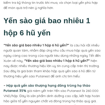
kiểm tra kỹ thông tin trước khi mua, và chọn loại yến phù hợp
để món quà trở nên ý nghĩa hơn.
Yến sào giá bao nhiêu 1
hộp 6 hũ yến
“Yến sào giá bao nhiêu 1 hộp 6 hũ yến?”
là câu hỏi rất nhiều
người quan tâm, nhằm đáp ứng nhu cầu mua hộp quà yến sào
ngày càng cao trong của người tiêu dùng những ngày Tết đến
Xuân về này,
“Yến sào giá bao nhiêu 1 hộp 6 hũ yến?”
hiện
nay được nhiều thương hiệu lớn uy tín cung cấp trên thị trường.
Sau đây là giá bán tham khảo hộp quà yến sào 6 hũ đến từ
thương hiệu yến sào Putanest để anh chị tìm hiểu:
–
Hộp quà yến sào thượng hạng đông trùng hạ thảo
Putanest 35%
giá niêm yết trên Yến sào Putanest là 260.000
VND/hộp. Đây là sản phẩm dinh dưỡng cao cấp, kết hợp hoàn
hảo giữa tổ yến nguyên chất và đông trùng hạ thảo quý giá.