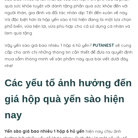
quà sức khỏe tuyệt vời dành tặng phần quà sức khỏe đến với
người thân, gia đình và đối tác nhân dịp Tết đến xuân về này.
Và đặc biệt hơn là hộp yến sào 6 hũ hiện đang là một lựa chọn
phổ biến, vừa tiện lợi, vừa phù hợp cho cả sử dụng cá nhân và
làm quà tặng.
Vậy yến sào giá bao nhiêu 1 hộp 6 hũ yến?
PUTANEST
sẽ cung
cấp cho anh chị những thông tin cần thiết để đưa ra quyết định
mua sắm thông minh về sản phẩm này qua bài viết dưới đây
nhé!
Các yếu tố ảnh hưởng đến
giá hộp quà yến sào hiện
nay
Yến sào giá bao nhiêu 1 hộp 6 hũ yến
hiện nay chịu ảnh
hưởng bởi nhiều yếu tố khác nhau. Dưới đây là một số yếu tố