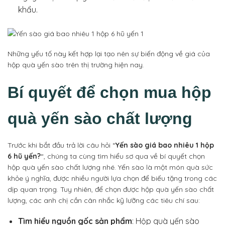
khẩu.
Những yếu tố này kết hợp lại tạo nên sự biến động về giá của
hộp quà yến sào trên thị trường hiện nay.
Bí quyết để chọn mua hộp
quà yến sào chất lượng
Trước khi bắt đầu trả lời câu hỏi “
Yến sào giá bao nhiêu 1 hộp
6 hũ yến?
“, chúng ta cùng tìm hiểu sơ qua về bí quyết chọn
hộp quà yến sào chất lượng nhé. Yến sào là một món quà sức
khỏe ý nghĩa, được nhiều người lựa chọn để biếu tặng trong các
dịp quan trọng. Tuy nhiên, để chọn được hộp quà yến sào chất
lượng, các anh chị cần cân nhắc kỹ lưỡng các tiêu chí sau:
Tìm hiểu nguồn gốc sản phẩm
: Hộp quà yến sào