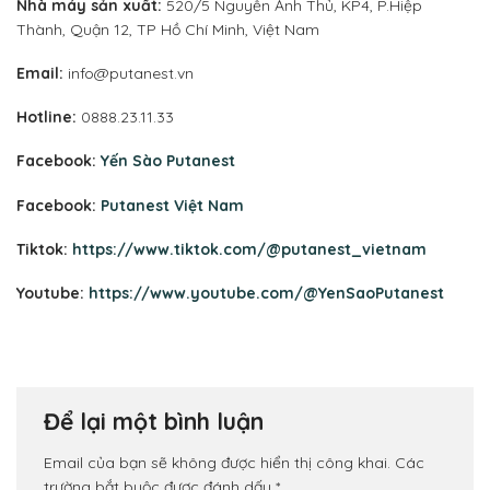
Nhà máy sản xuất:
520/5 Nguyễn Ảnh Thủ, KP4, P.Hiệp
Thành, Quận 12, TP Hồ Chí Minh, Việt Nam
Email:
info@putanest.vn
Hotline:
0888.23.11.33
Facebook:
Yến Sào Putanest
Facebook:
Putanest Việt Nam
Tiktok:
https://www.tiktok.com/@putanest_vietnam
Youtube:
https://www.youtube.com/@YenSaoPutanest
Để lại một bình luận
Email của bạn sẽ không được hiển thị công khai.
Các
trường bắt buộc được đánh dấu
*