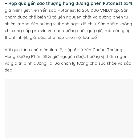
–
Hộp quà yến sào thượng hạng đường phèn Putanest 35%
giá niêm yết trên Yến sào Putanest là 230.000 VND/hộp. Sản
phẩm được chế biến từ tổ yến nguyên chất và đường phèn tự
nhiên, mang đến hương vị thanh ngọt dễ chịu. Sản phẩm không
chỉ cung cấp protein và các dưỡng chất quý giá, mà còn giúp
thanh nhiệt, giải độc, phù hợp cho mọi lứa tuổi.
Với quy trình chế biến tinh tế, Hộp 6 Hũ Yến Chưng Thượng
Hạng Đường Phèn 35% giữ nguyên được hương vị thơm ngon
và giá trị dinh dưỡng, là lựa chọn lý tưởng cho sức khỏe và sắc
đẹp.