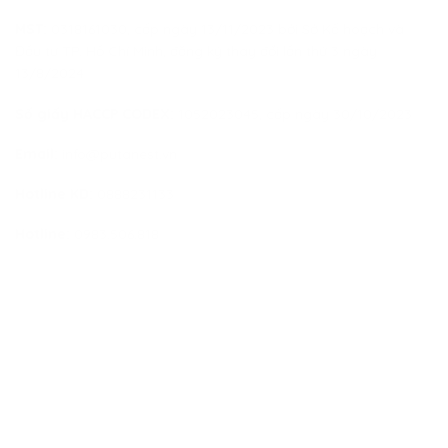
MST:
0318161030, cấp ngày 13/11/2023 bởi Sở Kế hoạch và
Đầu tư TP. Hồ Chí Minh, đăng ký thay đổi lần thứ 3 ngày
13/8/2024
Số giấy HACCP CODEX:
1052023045, cấp ngày 30/10/2023
Email:
info@putanest.vn
Hotline KD:
0888231133
Hotline:
0983.506.818
HỖ TRỢ KHÁCH HÀNG
Chính sách đổi
trả