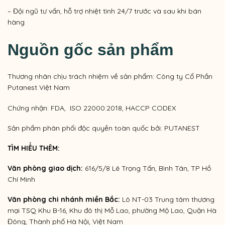
– Đội ngũ tư vấn, hỗ trợ nhiệt tình 24/7 trước và sau khi bán
hàng
Nguồn gốc sản phẩm
Thương nhân chịu trách nhiệm về sản phẩm: Công ty Cổ Phần
Putanest Việt Nam
Chứng nhận: FDA, ISO 22000:2018, HACCP CODEX
Sản phẩm phân phối độc quyền toàn quốc bởi: PUTANEST
TÌM HIỂU THÊM:
Văn phòng giao dịch:
616/5/8 Lê Trọng Tấn, Bình Tân, TP Hồ
Chí Minh
Văn phòng chi nhánh miền Bắc:
Lô NT-03 Trung tâm thương
mại TSQ Khu B-16, Khu đô thị Mỗ Lao, phường Mộ Lao, Quận Hà
Đông, Thành phố Hà Nội, Việt Nam