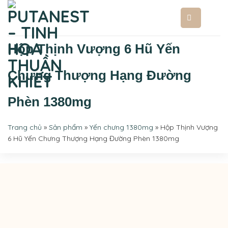
Bỏ
qua
nội
Hộp Thịnh Vượng 6 Hũ Yến
dung
Chưng Thượng Hạng Đường
Phèn 1380mg
Trang chủ
»
Sản phẩm
»
Yến chưng 1380mg
»
Hộp Thịnh Vượng
6 Hũ Yến Chưng Thượng Hạng Đường Phèn 1380mg