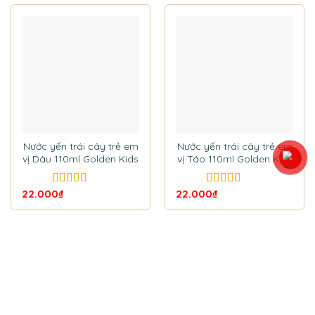
Nước yến trái cây trẻ em
Nước yến trái cây trẻ em
vị Dâu 110ml Golden Kids
vị Táo 110ml Golden Kids
22.000
₫
22.000
₫
5.00
out of
5.00
out of
5
5
CÔNG TY CP PUTANEST VIỆT NAM
Văn phòng giao dịch:
704/13/14A Hương Lộ 2, Phường Bình Trị