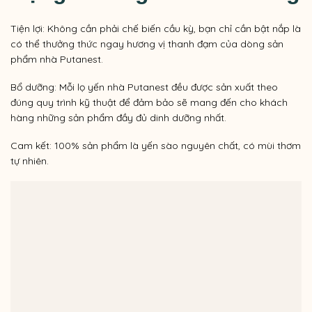
Tiện lợi: Không cần phải chế biến cầu kỳ, bạn chỉ cần bật nắp là
có thể thưởng thức ngay hương vị thanh đạm của dòng sản
phẩm nhà Putanest.
Bổ dưỡng: Mỗi lọ yến nhà Putanest đều được sản xuất theo
đúng quy trình kỹ thuật để đảm bảo sẽ mang đến cho khách
hàng những sản phẩm đầy đủ dinh dưỡng nhất.
Cam kết: 100% sản phẩm là yến sào nguyên chất, có mùi thơm
tự nhiên.