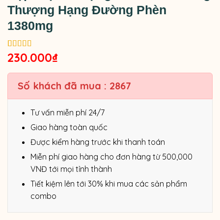
Thượng Hạng Đường Phèn
1380mg
230.000
₫
5.00
1
trên 5
dựa trên
đánh giá
Số khách đã mua : 2867
Tư vấn miễn phí 24/7
Giao hàng toàn quốc
Được kiểm hàng trước khi thanh toán
Miễn phí giao hàng cho đơn hàng từ 500,000
VNĐ tới mọi tỉnh thành
Tiết kiệm lên tới 30% khi mua các sản phẩm
combo