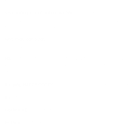
Đông, Thành Phố Hồ Chí Minh
Văn phòng chi nhánh miền Bắc:
Lô NT-03 Trung tâm thương
mại TSQ Khu B-16, Khu đô thị Mỗ Lao, phường Mộ Lao, Quận Hà
Đông, Thành phố Hà Nội, Việt Nam
Nhà máy sản xuất:
520/5 Nguyễn Ảnh Thủ, KP4, P.Hiệp
Thành, Quận 12, TP Hồ Chí Minh, Việt Nam
MST:
0318161030, cấp ngày 13/11/2023 bởi Sở Kế hoạch và
Đầu tư TP. Hồ Chí Minh, đăng ký thay đổi lần thứ 3 ngày
13/8/2024
Số giấy HACCP CODEX:
1052023045, cấp ngày 30/10/2023
Email:
info@putanest.vn
Hotline KD:
0888231133
Hotline:
0983.506.818