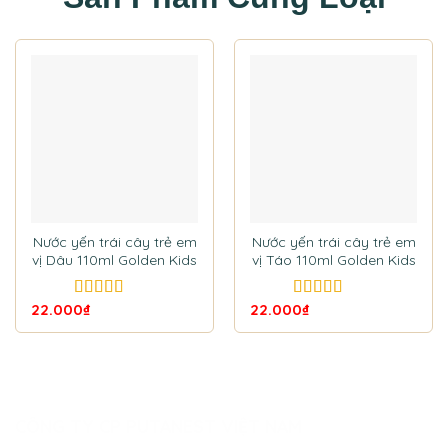
Nước yến trái cây trẻ em
Nước yến trái cây trẻ em
vị Dâu 110ml Golden Kids
vị Táo 110ml Golden Kids
22.000
₫
22.000
₫
5.00
out of
5.00
out of
5
5
CÔNG TY CP PUTANEST VIỆT NAM