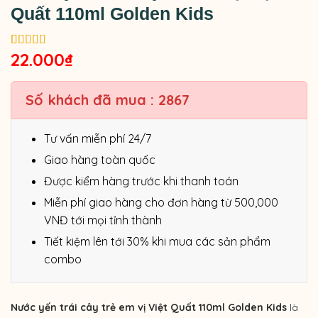
Quất 110ml Golden Kids
22.000
₫
5.00
2
trên 5
dựa trên
đánh giá
Số khách đã mua : 2867
Tư vấn miễn phí 24/7
Giao hàng toàn quốc
Được kiểm hàng trước khi thanh toán
Miễn phí giao hàng cho đơn hàng từ 500,000
VNĐ tới mọi tỉnh thành
Tiết kiệm lên tới 30% khi mua các sản phẩm
combo
Nước yến trái cây trẻ em vị Việt Quất 110ml Golden Kids
là