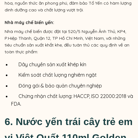
hòa, nguồn thức ăn phong phú, đảm bảo Tổ Yến có hàm lượng
dinh dưỡng cao và chất lượng vượt trội.
Nhà máy chế biến yến:
Nhà máy chế biến được đặt tại 520/5 Nguyễn Ảnh Thủ, KP4,
P.Hiệp Thành, Quận 12, TP Hồ Chí Minh, Việt Nam, với những
tiêu chuẩn sản xuất khắt khe, đều tuân thủ các quy định về an
toàn thực phẩm:
Dây chuyền sản xuất khép kín
Kiểm soát chất lượng nghiêm ngặt
Đóng gói & bảo quản chuyên nghiệp
Chứng nhận chất lượng: HACCP, ISO 22000:2018 và
FDA.
6.
Nước yến trái cây trẻ em
vị
Việt Quất
110ml Golden