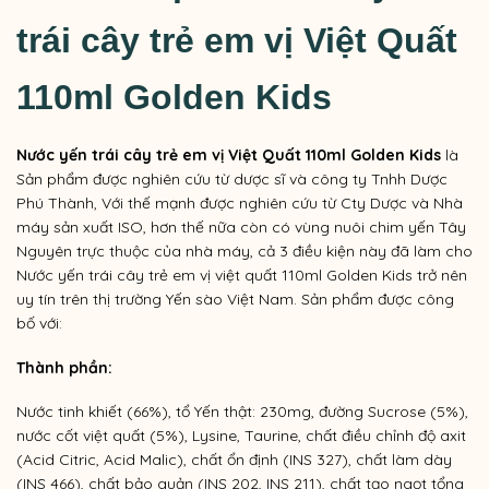
trái cây trẻ em vị
Việt Quất
110ml Golden Kids
Nước yến trái cây trẻ em vị
Việt Quất
110ml Golden Kids
là
Sản phẩm được nghiên cứu từ dược sĩ và công ty Tnhh Dược
Phú Thành, Với thế mạnh được nghiên cứu từ Cty Dược và Nhà
máy sản xuất ISO, hơn thế nữa còn có vùng nuôi chim yến Tây
Nguyên trực thuộc của nhà máy, cả 3 điều kiện này đã làm cho
Nước yến trái cây trẻ em vị việt quất 110ml Golden Kids trở nên
uy tín trên thị trường Yến sào Việt Nam. Sản phẩm được công
bố với:
Thành phần:
Nước tinh khiết (66%), t
ổ Yến thật: 230mg, đ
ường Sucrose (5%),
n
ước cốt việt quất (5%)
, Lysine, Taurine, c
hất điều chỉnh độ axit
(Acid Citric, Acid Malic), c
hất ổn định (INS 327), chất làm dày
(INS 466), c
hất bảo quản (INS 202, INS 211), c
hất tạo ngọt tổng