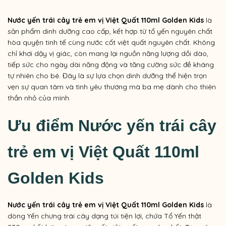
Nước yến trái cây trẻ em vị Việt Quất 110ml Golden Kids
là
sản phẩm dinh dưỡng cao cấp, kết hợp từ tổ yến nguyên chất
hòa quyện tinh tế cùng
nước cốt việt quất nguyên chất
. Không
chỉ khơi dậy vị giác, còn mang lại nguồn năng lượng dồi dào,
tiếp sức cho ngày dài năng động và tăng cường sức đề kháng
tự nhiên cho bé. Đây là sự lựa chọn dinh dưỡng thể hiện trọn
vẹn sự quan tâm và tình yêu thương mà ba mẹ dành cho thiên
thần nhỏ của mình.
Ưu điểm Nước yến trái cây
trẻ em vị Việt Quất 110ml
Golden Kids
Nước yến trái cây trẻ em vị Việt Quất 110ml Golden Kids
là
dòng Yến chưng trái cây dạng túi tiện lợi, chứa Tổ Yến thật