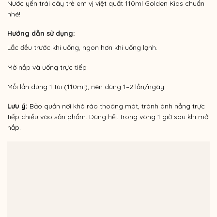
Nước yến trái cây trẻ em vị việt quất 110ml Golden Kids chuẩn
nhé!
Hướng dẫn sử dụng:
Lắc đều trước khi uống, ngon hơn khi uống lạnh.
Mở nắp và uống trực tiếp
Mỗi lần dùng 1 túi (110ml), nên dùng 1–2 lần/ngày
Lưu ý:
Bảo quản nơi khô ráo thoáng mát, tránh ánh nắng trực
tiếp chiếu vào sản phẩm. Dùng hết trong vòng 1 giờ sau khi mở
nắp.