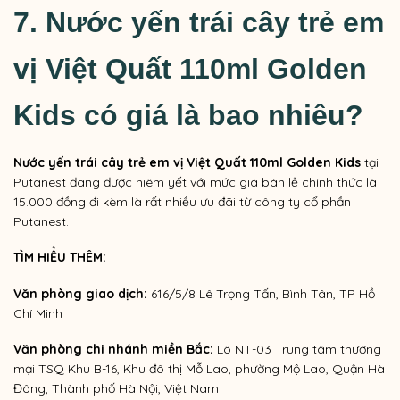
7.
Nước yến trái cây trẻ em
vị
Việt Quất
110ml Golden
Kids c
ó giá là bao nhiêu?
Nước yến trái cây trẻ em vị
Việt Quất
110ml Golden Kids
tại
Putanest đang được niêm yết với mức giá bán lẻ chính thức là
15.000 đồng đi kèm là rất nhiều ưu đãi từ công ty cổ phần
Putanest.
TÌM HIỂU THÊM:
Văn phòng giao dịch:
616/5/8 Lê Trọng Tấn, Bình Tân, TP Hồ
Chí Minh
Văn phòng chi nhánh miền Bắc:
Lô NT-03 Trung tâm thương
mại TSQ Khu B-16, Khu đô thị Mỗ Lao, phường Mộ Lao, Quận Hà
Đông, Thành phố Hà Nội, Việt Nam