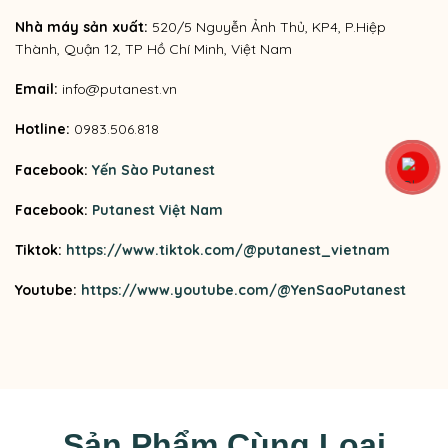
Nhà máy sản xuất:
520/5 Nguyễn Ảnh Thủ, KP4, P.Hiệp
Thành, Quận 12, TP Hồ Chí Minh, Việt Nam
Email:
info@putanest.vn
Hotline:
0983.506.818
Facebook:
Yến Sào Putanest
Facebook:
Putanest Việt Nam
Tiktok:
https://www.tiktok.com/@putanest_vietnam
Youtube:
https://www.youtube.com/@YenSaoPutanest
Sản Phẩm Cùng Loại