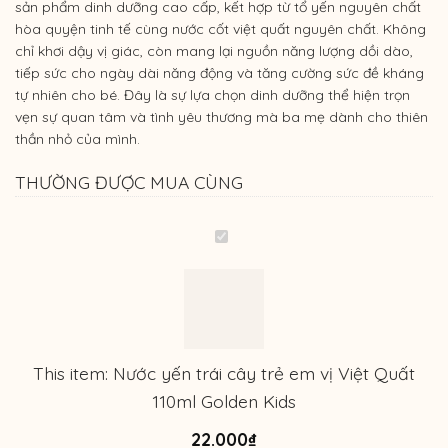
sản phẩm dinh dưỡng cao cấp, kết hợp từ tổ yến nguyên chất
hòa quyện tinh tế cùng
nước cốt việt quất nguyên chất
. Không
chỉ khơi dậy vị giác, còn mang lại nguồn năng lượng dồi dào,
tiếp sức cho ngày dài năng động và tăng cường sức đề kháng
tự nhiên cho bé. Đây là sự lựa chọn dinh dưỡng thể hiện trọn
vẹn sự quan tâm và tình yêu thương mà ba mẹ dành cho thiên
thần nhỏ của mình.
THƯỜNG ĐƯỢC MUA CÙNG
Nước
yến
trái
cây
trẻ
em
This item:
Nước yến trái cây trẻ em vị Việt Quất
vị
110ml Golden Kids
Việt
Quất
22.000
₫