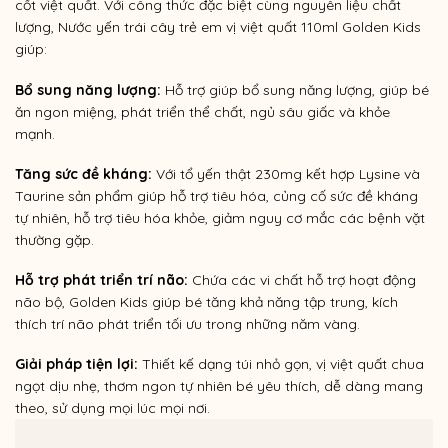
cốt việt quất. Với công thức đặc biệt cùng nguyên liệu chất
lượng, Nước yến trái cây trẻ em vị việt quất 110ml Golden Kids
giúp:
Bổ sung năng lượng:
Hỗ trợ giúp bổ sung năng lượng, giúp bé
ăn ngon miệng, phát triển thể chất, ngủ sâu giấc và khỏe
mạnh.
Tăng sức đề kháng:
Với tổ yến thật 230mg kết hợp
Lysine và
Taurine sản phẩm giúp hỗ trợ tiêu hóa
, củng cố sức đề kháng
tự nhiên, hỗ trợ tiêu hóa khỏe, giảm nguy cơ mắc các bệnh vặt
thường gặp.
Hỗ trợ phát triển trí não:
Chứa các vi chất hỗ trợ hoạt động
não bộ, Golden Kids giúp bé tăng khả năng tập trung, kích
thích trí não phát triển tối ưu trong những năm vàng.
Giải pháp tiện lợi:
Thiết kế dạng túi nhỏ gọn, vị việt quất chua
ngọt dịu nhẹ, thơm ngon tự nhiên bé yêu thích, dễ dàng mang
theo, sử dụng mọi lúc mọi nơi.