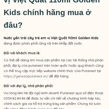
Kids c
hính hãng mua ở
đâu?
Nước yến trái cây trẻ em vị
Việt Quất
110ml Golden Kids
đang được phân phối rộng rãi trên khắp đất nước.
Đối với khách mua lẻ:
Có thể dễ dàng tìm mua sản phẩm tại các hệ thống nhà phân
phối, đại lý của putanest trên toàn quốc hoặc quý khách cũng
có thể truy cập trực tiếp website chính thức của Putanest tại:
https://yensaoputanest.vn/
để đặt hàng.
Đối với đại lý, nhà phân phối:
Vui lòng liên hệ đội ngũ kinh doanh Putanest qua số điện thoại:
0334.82.84.86 để được tư vấn chi tiết về chương trình hợp tác,
chính sách giá và hỗ trợ trưng bày sản phẩm. Chúng tôi luôn