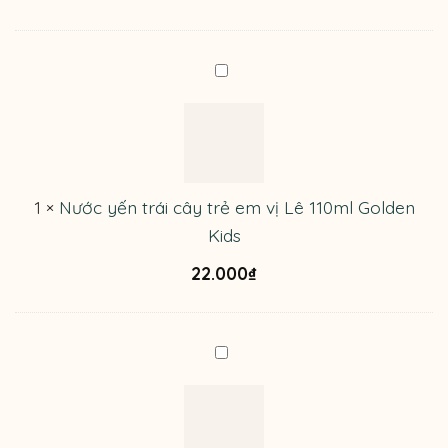
110ml
Golden
Kids
Nước
yến
trái
cây
trẻ
em
1
×
Nước yến trái cây trẻ em vị Lê 110ml Golden
vị
Kids
Lê
110ml
22.000
₫
Golden
Kids
Nước
yến
trái
cây