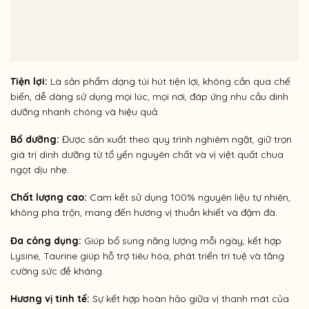
Tiện lợi:
Là sản phẩm dạng túi hút tiện lợi, không cần qua chế
biến, dễ dàng sử dụng mọi lúc, mọi nơi, đáp ứng nhu cầu dinh
dưỡng nhanh chóng và hiệu quả.
Bổ dưỡng:
Được sản xuất theo quy trình nghiêm ngặt, giữ trọn
giá trị dinh dưỡng từ tổ yến nguyên chất và vị việt quất chua
ngọt dịu nhẹ
.
Chất lượng cao:
Cam kết sử dụng 100% nguyên liệu tự nhiên,
không pha trộn, mang đến hương vị thuần khiết và đậm đà.
Đa công dụng:
Giúp bổ sung năng lượng mỗi ngày, k
ết hợp
Lysine, Taurine giúp hỗ trợ tiêu hóa, phát triển trí tuệ
và tăng
cường sức đề kháng.
Hương vị tinh tế:
Sự kết hợp hoàn hảo giữa vị thanh mát của