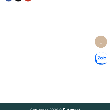
Lưu ý: * Chúng tôi cam kết sản phẩm chính hãng có nguồn gốc rõ ràng và
hợp pháp.
Các sản phẩm sẽ có hiệu quả tùy thuộc từng cơ địa.
Copyright 2026 ©
Putanest