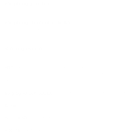
Văn phòng giao dịch:
704/13/14A Hương Lộ 2, Phường Bình Trị
Đông, Thành Phố Hồ Chí Minh
Văn phòng chi nhánh miền Bắc:
Lô NT-03 Trung tâm thương
mại TSQ Khu B-16, Khu đô thị Mỗ Lao, phường Mộ Lao, Quận Hà
Đông, Thành phố Hà Nội, Việt Nam
Nhà máy sản xuất:
520/5 Nguyễn Ảnh Thủ, KP4, P.Hiệp
Thành, Quận 12, TP Hồ Chí Minh, Việt Nam
MST:
0318161030, cấp ngày 13/11/2023 bởi Sở Kế hoạch và
Đầu tư TP. Hồ Chí Minh, đăng ký thay đổi lần thứ 3 ngày
13/8/2024
Số giấy HACCP CODEX:
1052023045, cấp ngày 30/10/2023
Email:
info@putanest.vn
Hotline KD:
0888231133
Hotline:
0983.506.818