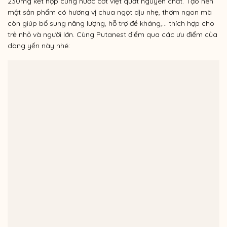
230mg kết hợp cùng nước cốt việt quất nguyên chất. Tạo nên
một sản phẩm có hương vị chua ngọt dịu nhẹ, thơm ngon mà
còn giúp bổ sung năng lượng, hỗ trợ đề kháng,… thích hợp cho
trẻ nhỏ và người lớn. Cùng Putanest điểm qua các ưu điểm của
dòng yến này nhé: