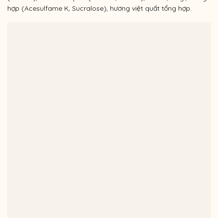
hợp (Acesulfame K, Sucralose), h
ương việt quất tổng hợp.