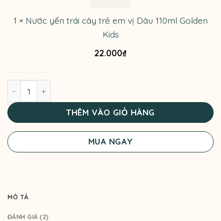
trẻ
em
1
×
Nước yến trái cây trẻ em vị Dâu 110ml Golden
vị
Kids
Dâu
110ml
22.000
₫
Golden
Kids
Nước yến trái cây trẻ em vị Việt Quất 110ml Golden Kids 
THÊM VÀO GIỎ HÀNG
MUA NGAY
MÔ TẢ
ĐÁNH GIÁ (2)