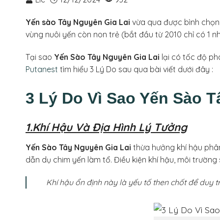
Yến sào Tây Nguyên Gia Lai
vừa qua được bình chọn l
vùng nuôi yến còn non trẻ (bắt đầu từ 2010 chỉ có 1 
Tại sao
Yến Sào Tây Nguyên Gia Lai
lại có tốc độ p
Putanest
tìm hiểu 3 Lý Do sau qua bài viết dưới đây :
3 Lý Do Vì Sao Yến Sào T
1.Khí Hậu Và Địa Hình Lý Tưởng
Yến Sào Tây Nguyên Gia Lai
thừa hưởng khí hậu phân 
dẫn dụ chim yến làm tổ. Điều kiện khí hậu, môi trường 
Khí hậu ổn định này là yếu tố then chốt để duy t