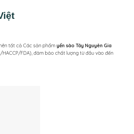
iệt
ế nên tất cả Các sản phẩm
yến sào Tây Nguyên Gia
(ISO/HACCP/FDA), đảm bảo chất lượng từ đầu vào đến