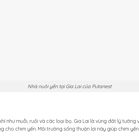
Nhà nuôi yến tại Gia Lai của Putanest
 như muỗi, ruồi và các loại bọ. Gia Lai là vùng đất lý tưởng
g cho chim yến. Môi trường sống thuận lợi này giúp chim yế