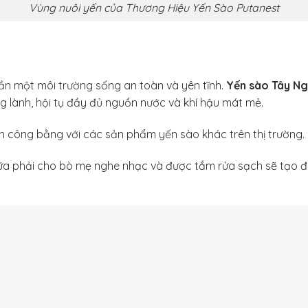
Vùng nuôi yến của Thương Hiệu Yến Sào Putanest
ần một môi trường sống an toàn và yên tĩnh.
Yến sào Tây Ng
ng lành, hội tụ đầy đủ nguồn nước và khí hậu mát mẻ.
nh công bằng với các sản phẩm yến sào khác trên thị trường.
sữa phải cho bò mẹ nghe nhạc và được tắm rửa sạch sẽ tạo đi