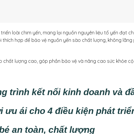
triển loài chim yến, mang lại nguồn nguyên liệu tổ yến đạt c
 nơi thích hợp để bảo vệ nguồn yến sào chất lượng, không lãn
o chất lượng cao, góp phần bảo vệ và nâng cao sức khỏe c
g trình kết nối kinh doanh và đ
 ưu ái cho 4 điều kiện phát tri
bé an toàn, chất lượng