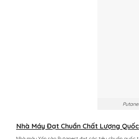
Putane
Nhà Máy Đạt Chuẩn Chất Lượng Quốc
Nhà máy Yến sào Putanest đạt các tiêu chuẩn quốc t