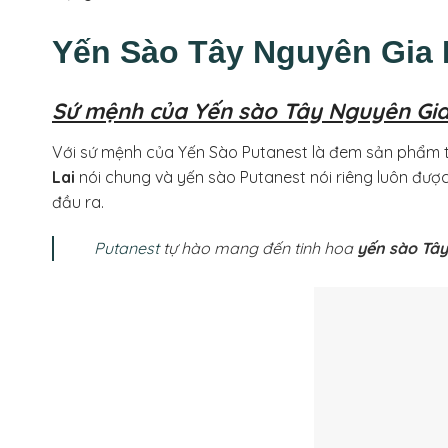
Yến Sào Tây Nguyên Gia 
Sứ mệnh của Yến sào Tây Nguyên Gia
Với sứ mệnh của Yến Sào Putanest là đem sản phẩm th
Lai
nói chung và yến sào Putanest nói riêng luôn đượ
đầu ra.
Putanest
tự hào mang đến tinh hoa
yến sào Tây