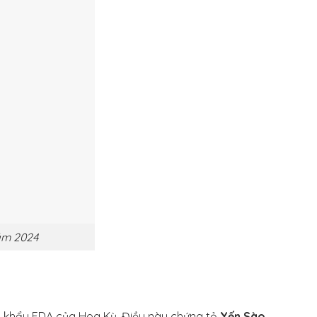
ăm 2024
t khẩu FDA của Hoa Kỳ. Điều này chứng tỏ
Yến Sào