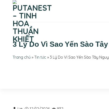
Bỏ
qua
TRANG CHỦ
GIỚI THIỆU
nội
dung
3 Lý Do Vì Sao Yến Sào Tâ
Trang chủ
»
Tin tức
»
3 Lý Do Vì Sao Yến Sào Tây Ngu
Lie
12/12/2024
932