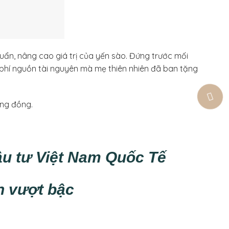
huẩn, nâng cao giá trị của yến sào. Đứng trước mối
g phí nguồn tài nguyên mà mẹ thiên nhiên đã ban tặng
ộng đồng.
ầu tư Việt Nam Quốc Tế
ển vượt bậc