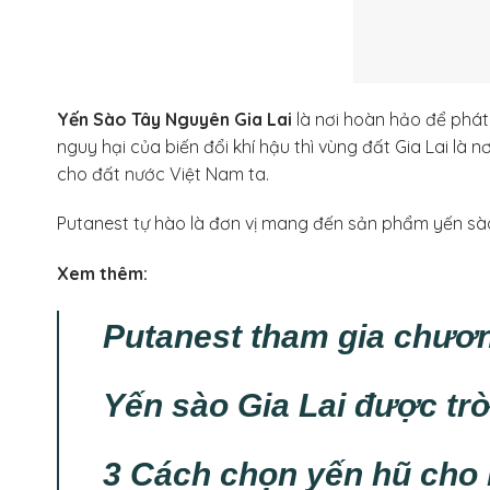
Yến Sào Tây Nguyên Gia Lai
là nơi hoàn hảo để phát 
nguy hại của biến đổi khí hậu thì vùng đất Gia Lai là
cho đất nước Việt Nam ta.
Putanest tự hào là đơn vị mang đến sản phẩm yến sà
Xem thêm:
Putanest tham gia chươn
Yến sào Gia Lai được trời
3 Cách chọn yến hũ cho 