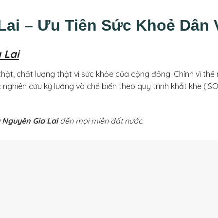
Lai – Ưu Tiên Sức Khoẻ Dân V
 Lai
ật, chất lượng thật vì sức khỏe của cộng đồng. Chính vì th
c nghiên cứu kỹ lưỡng và chế biến theo quy trình khắt khe 
 Nguyên Gia Lai
đến mọi miền đất nước.