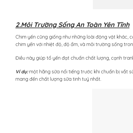
2.Môi Trường Sống An Toàn Yên Tĩnh
Chim yến cũng giống như những loài động vật khác, c
chim yến với nhiệt độ, độ ẩm, và môi trường sống tro
Điều này giúp tổ yến đạt chuẩn chất lượng, cạnh tra
Ví dụ:
một hãng sữa nổi tiếng trước khi chuẩn bị vắt 
mang đến chất lượng sữa tinh tuý nhất.