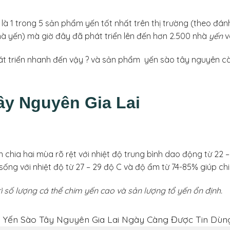
à 1 trong 5 sản phẩm yến tốt nhất trên thị trường (theo đán
nhà yến) mà giờ đây đã phát triển lên đến hơn 2.500 nhà
yến
v
hát triển nhanh đến vậy ? và sản phẩm yến sào tây nguyên cà
ây Nguyên Gia Lai
chia hai mùa rõ rệt với nhiệt độ trung bình dao động từ 22 –
sống với nhiệt độ từ 27 – 29 độ C và độ ẩm từ 74-85% giúp chi
rì số lượng cá thể chim yến cao và sản lượng tổ yến ổn định.