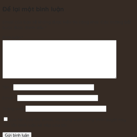
Để lại một bình luận
Email của bạn sẽ không được hiển thị công khai.
Các trường bắt
buộc được đánh dấu
*
Bình luận
*
Tên
*
Email
*
Trang web
Lưu tên của tôi, email, và trang web trong trình duyệt này
cho lần bình luận kế tiếp của tôi.