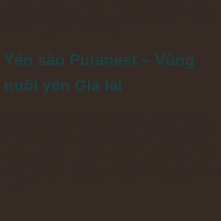
vùng nuôi yến khánh hòa đang huy hoạch lại vì diện tích không
đáp ứng các nhu cầu cho việc nuôi yến, có rất nhiều thương hiệu
Yến sào đã mạo danh yến nha trang để kinh doanh nhưng thật
chất không nguồn từ yến nha trang.
Yến sào Putanest – Vùng
nuôi yến Gia lai
Yến sào Putanest là đơn vị tiên phong mang yến rừng, yến núi,
yến vùng tây nguyên đến người tiêu dùng việc. Vùng nuôi yến Gia
Lai được xác định là 01 trong 20 khu vực nuôi Yến tiềm năng của
Việt Nam, đặc biệt, các khu vực được nuôi chim yến cụ thể của
Gia Lai cũng được quy định tại Nghị Quyết 127/2020/NQ-HĐND
ngày 09/07/2020 của HĐND tỉnh. Gia Lai khẳng định được ưu thế
về địa lý, về khí hậu và địa hình khi được công bố trong danh sách
trong các vùng tiềm năng được phép nuôi chim Yến của Việt
Nam.