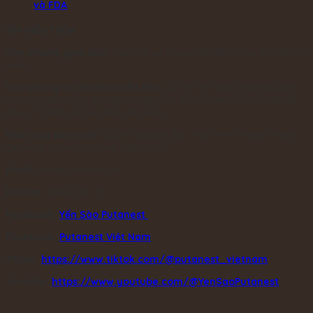
và FDA
TÌM HIỂU THÊM:
Văn phòng giao dịch:
616/5/8 Lê Trọng Tấn, Bình Tân, TP Hồ Chí
Minh
Văn phòng chi nhánh miền Bắc:
Lô NT-03 Trung tâm thương
mại TSQ Khu B-16, Khu đô thị Mỗ Lao, phường Mộ Lao, Quận Hà
Đông, Thành phố Hà Nội, Việt Nam
Nhà máy sản xuất:
520/5 Nguyễn Ảnh Thủ, KP4, P.Hiệp Thành,
Quận 12, TP Hồ Chí Minh, Việt Nam
Email:
info@putanest.vn
Hotline:
0888.23.11.33
Facebook:
Yến Sào Putanest
Facebook:
Putanest Việt Nam
Tiktok:
https://www.tiktok.com/@putanest_vietnam
Youtube:
https://www.youtube.com/@YenSaoPutanest