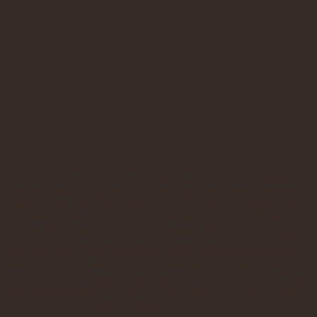
Với lợi thế từ Mẹ Thiên Nhiên cùng với vùng đất đỏ BAZAN nên
toàn tỉnh hiện có 1.303 nhà nuôi chim Yến với sản lượng khoảng
6.500 kg/năm, trong đó tập trung chủ yếu ở các địa phương như:
Huyện Chư Sê (287 nhà), huyện Đức Cơ (1.218 nhà), thị xã Ayun
Pa (166 nhà), Krông Pa (139 nhà), huyện Ia Pa (136 nhà), huyện
Chư Prông (97 nhà) và một số địa phương khác.
Theo đó, các cơ quan ban ngành, nhất là ngành nông nghiệp
tỉnh Gia Lai đã có những chính sách, hỗ trợ từ cơ sở vật chất đến
các giải pháp về công nghệ…góp phần thúc đẩy và phát triển
tiềm năng về yến tại địa phương.