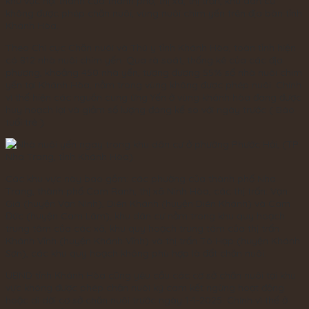
khu vực nội thành của thành phố, thị xã, thị trấn, khu dân cư
không được phép chăn nuôi, vùng nuôi chim yến trên địa bàn tỉnh
Khánh Hòa.
Theo Chi cục Chăn nuôi và Thú y tỉnh Khánh Hòa, toàn tỉnh hiện
có 812 nhà nuôi chim yến. Qua rà soát, thống kê của các địa
phương, khoảng 450 nhà yến, tương đương 55% số nhà nuôi chim
yến tại Khánh Hòa, nằm trong vùng không được phép nuôi. Chính
vì thế hiện các nguồn cung ứng Yến ở vùng khánh hòa đang được
huy hoạch lại và giảm số lượng đáng kể so với ngày trước ( Báo
tuổi trẻ )
Các khu vực này bao gồm: các phường của thành phố Nha
Trang, thành phố Cam Ranh, thị xã Ninh Hòa, các thị trấn: Vạn
Giã (huyện Vạn Ninh), Diên Khánh (huyện Diên Khánh) và Cam
Đức (huyện Cam Lâm), khu dân cư nằm trong khu quy hoạch
trung tâm của các xã, khu quy hoạch trung tâm của thị trấn
Khánh Vĩnh (huyện Khánh Vĩnh) và thị trấn Tô Hạp (huyện Khánh
Sơn), các khu quy hoạch không phù hợp là đất chăn nuôi.
UBND tỉnh Khánh Hòa cũng yêu cầu các cơ sở chăn nuôi tại khu
vực không được phép chăn nuôi ký cam kết ngừng hoạt động
hoặc di dời cơ sở chăn nuôi trước ngày 1-1-2025. Chính vì thế ở