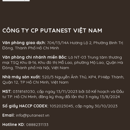
CÔNG TY CP PUTANEST VIỆT NAM
Văn phòng giao dịch:
704/13/14A Hương Lộ 2, Phường Bình Trị
Đông, Thành Phố Hồ Chí Minh
Văn phòng chi nhánh miền Bắc:
Lô NT-03 Trung tâm thương
mại TSQ Khu B-16, Khu đô thị Mỗ Lao, phường Mộ Lao, Quận Hà
Đông, Thành phố Hà Nội, Việt Nam
Nhà máy sản xuất:
520/5 Nguyễn Ảnh Thủ, KP4, P.Hiệp Thành,
Quận 12, TP Hồ Chí Minh, Việt Nam
MST:
0318161030, cấp ngày 13/11/2023 bởi Sở Kế hoạch và Đầu
tư TP. Hồ Chí Minh, đăng ký thay đổi lần thứ 3 ngày 13/8/2024
Số giấy HACCP CODEX:
1052023045, cấp ngày 30/10/2023
Email:
info@putanest.vn
Hotline KD:
0888231133