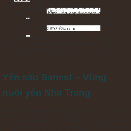
người với chiều dài lịch sử gần 20 năm kinh nghiệm trong lĩnh vực
nước yến, thương hiệu yến sào Sanest thuộc Công ty Cổ phần
Tìm kiếm:
Nước giải khát Sanest Khánh Hòa, còn được xem là thương hiệu
đại diện cho yến biển. Còn Putanest là đàn em sinh sau rất nhiều
năm, nhưng có tốc độ phát triển nhanh đạt được nhiều giải
Tìm kiếm:
thưởng trong năm 2023, 2024 vừa qua.
Hơn thế nữa Thương hiệu PUTANEST còn là một trong những
thương hiệu yến sào mang trên mình sứ mệnh lan tỏa đến người
tiêu dùng Việt rằng ngoài yến biển, yến vùng nha trang thì còn 1
vùng yến rất lớn đang phát triển mạnh đó là ” Yến sào Tây
Nguyên ”
Yến sào Sanest – Vùng
nuôi yến Nha Trang
Yến sào Sanest nói riêng và cả vùng yến nha trang nói chung đã
chiều dài lịch sữ rất lâu. Nhiều biến chuyển bắt đầu từ ngày 18-12-
2020 UBND tỉnh Khánh Hòa đã ban hành kế hoạch triển khai thực
hiện nghị quyết số 17/2020/NQ-HĐND của HĐND tỉnh về quy định