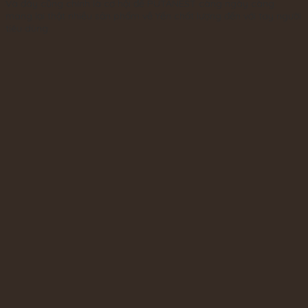
Và đây cũng chính là cơ hội để PUTANEST càng ngày càng
mang lại thật nhiều sản phẩm về Yến chất lượng đến với tay người
tiêu dùng.