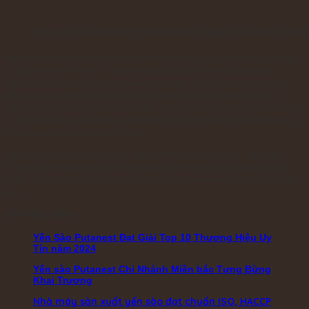
Yến sào Putanest thiết kế đa dạng nhiều mẫu m
Yến sào Sanest và Yến sào Putanest cùng tổng kết lại cả 2 vùng
nuôi yến NHA TRANG – GIA LAI đều có rất nhiều ưu điểm và
khuyết điểm. Với Yến sào Sanest còn gọi là đại trụ trong ngành
yến sào, có công mang lại cho người tiêu dùng Việt các sản
phẩm đầu tiên về Yến, còn về Yến sào PUTANEST với sự ban tặng
từ Thiên Nhiên cũng đang dần phát triển lớn mạnh đưa Yến Rừng
Đại Ngàn ngày một nhiều hơn.
Tin mừng là tiếp bước theo đàn anh Yến sào Sanest, yến sào
Putanest cũng đang có nhiều bước tiến trong con đường xuất
khẩu chinh phục các khách hàng nước bạn và vươn ra ngoài thế
giới.
Tìm hiểu thêm :
Yến Sào Putanest Đạt Giải Top 10 Thương Hiệu Uy
Tín năm 2024
Yến sào Putanest Chi Nhánh Miền bắc Tưng Bừng
Khai Trương
Nhà máy sản xuất yến sào đạt chuẩn ISO, HACCP