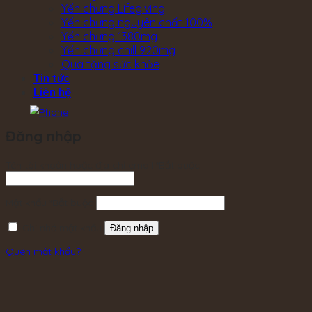
Yến chưng Lifegiving
Yến chưng nguyên chất 100%
Yến chưng 1380mg
Yến chưng chill 920mg
Quà tặng sức khỏe
Tin tức
Liên hệ
Đăng nhập
Tên tài khoản hoặc địa chỉ email
*
Bắt buộc
Mật khẩu
*
Bắt buộc
Ghi nhớ mật khẩu
Đăng nhập
Quên mật khẩu?