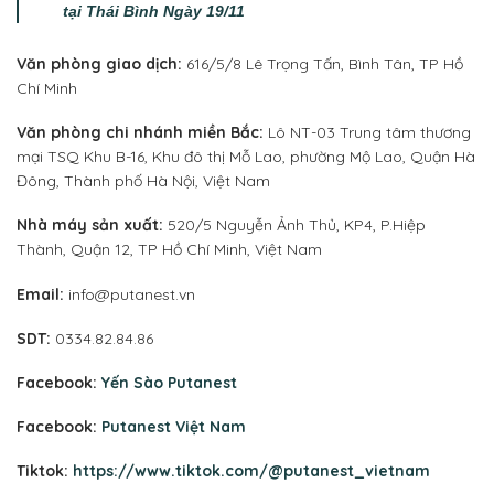
tại Thái Bình Ngày 19/11
Văn phòng giao dịch:
616/5/8 Lê Trọng Tấn, Bình Tân, TP Hồ
Chí Minh
Văn phòng chi nhánh miền Bắc:
Lô NT-03 Trung tâm thương
mại TSQ Khu B-16, Khu đô thị Mỗ Lao, phường Mộ Lao, Quận Hà
Đông, Thành phố Hà Nội, Việt Nam
Nhà máy sản xuất:
520/5 Nguyễn Ảnh Thủ, KP4, P.Hiệp
Thành, Quận 12, TP Hồ Chí Minh, Việt Nam
Email:
info@putanest.vn
SDT:
0334.82.84.86
Facebook:
Yến Sào Putanest
Facebook:
Putanest Việt Nam
Tiktok:
https://www.tiktok.com/@putanest_vietnam