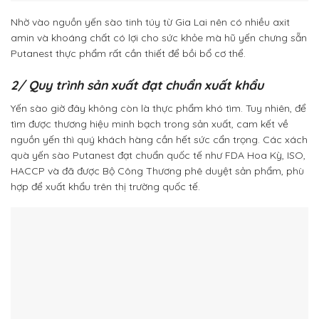
Nhờ vào nguồn yến sào tinh túy từ Gia Lai nên có nhiều axit
amin và khoáng chất có lợi cho sức khỏe mà hũ yến chưng sẵn
Putanest thực phẩm rất cần thiết để bồi bổ cơ thể.
2/ Quy trình sản xuất đạt chuẩn xuất khẩu
Yến sào giờ đây không còn là thực phẩm khó tìm. Tuy nhiên, để
tìm được thương hiệu minh bạch trong sản xuất, cam kết về
nguồn yến thì quý khách hàng cần hết sức cẩn trọng. Các xách
quà yến sào Putanest đạt chuẩn quốc tế như FDA Hoa Kỳ, ISO,
HACCP và đã được Bộ Công Thương phê duyệt sản phẩm, phù
hợp để xuất khẩu trên thị trường quốc tế.