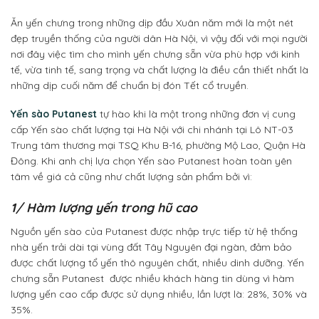
Ăn yến chưng trong những dịp đầu Xuân năm mới là một nét
đẹp truyền thống của người dân Hà Nội, vì vậy đối với mọi người
nơi đây việc tìm cho mình yến chưng sẵn vừa phù hợp với kinh
tế, vừa tinh tế, sang trọng và chất lượng là điều cần thiết nhất là
những dịp cuối năm để chuẩn bị đón Tết cổ truyền.
Yến sào Putanest
tự hào khi là một trong những đơn vị cung
cấp Yến sào chất lượng tại Hà Nội với chi nhánh tại Lô NT-03
Trung tâm thương mại TSQ Khu B-16, phường Mộ Lao, Quận Hà
Đông. Khi anh chị lựa chọn Yến sào Putanest hoàn toàn yên
tâm về giá cả cũng như chất lượng sản phẩm bởi vì:
1/ Hàm lượng yến trong hũ cao
Nguồn yến sào của Putanest được nhập trực tiếp từ hệ thống
nhà yến trải dài tại vùng đất Tây Nguyên đại ngàn, đảm bảo
được chất lượng tổ yến thô nguyên chất, nhiều dinh dưỡng. Yến
chưng sẵn Putanest được nhiều khách hàng tin dùng vì hàm
lượng yến cao cấp được sử dụng nhiều, lần lượt là: 28%, 30% và
35%.