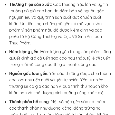
Thương hiệu sản xuất:
Các thương hiệu lớn và uy tín
thường có giá cao hơn do đảm bảo về nguồn gốc
nguyên liệu và quy trình sản xuất đạt chuẩn xuất
khẩu. Ưu tiên chọn những hũ yến có mã vạch sản
phẩm vì sản phẩm này đã được kiểm định và cấp
phép từ Bộ Công Thương và Cục Vệ Sinh An Toàn
Thực Phẩm.
Hàm lượng yến:
Hàm lượng yến trong sản phẩm cũng
quyết định giá cả yến sào cao hay thấp, tỷ lệ (%) yến
trong mỗi hũ càng cao thì giá thành càng cao.
Nguồn gốc loại yến:
Yến sào thường được chia thành
các loại như yến nuôi và yến tự nhiên. Yến tự nhiên
thường sẽ có giá cao hơn vì quá trình thu hoạch khó
khăn hơn và chất lượng dinh dưỡng cũng khác biệt.
Thành phần bổ sung:
Một số hộp yến sào có thêm
các thành phần như đường kiêng, đông trùng hạ
thảo, hoặc saffron, làm tăng giá trị sản phẩm. Những