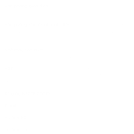
Văn phòng giao dịch:
704/13/14A Hương Lộ 2, Phường Bình Trị
Đông, Thành Phố Hồ Chí Minh
Văn phòng chi nhánh miền Bắc:
Lô NT-03 Trung tâm thương
mại TSQ Khu B-16, Khu đô thị Mỗ Lao, phường Mộ Lao, Quận Hà
Đông, Thành phố Hà Nội, Việt Nam
Nhà máy sản xuất:
520/5 Nguyễn Ảnh Thủ, KP4, P.Hiệp
Thành, Quận 12, TP Hồ Chí Minh, Việt Nam
MST:
0318161030, cấp ngày 13/11/2023 bởi Sở Kế hoạch và
Đầu tư TP. Hồ Chí Minh, đăng ký thay đổi lần thứ 3 ngày
13/8/2024
Số giấy HACCP CODEX:
1052023045, cấp ngày 30/10/2023
Email:
info@putanest.vn
Hotline KD:
0888231133
Hotline:
0983.506.818