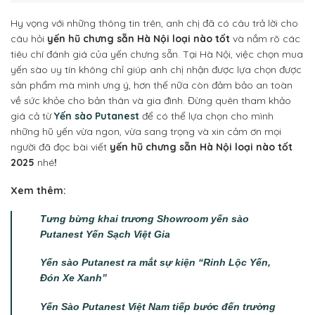
Hy vọng với những thông tin trên, anh chị đã có câu trả lời cho
câu hỏi
yến hũ chưng sẵn Hà Nội loại nào tốt
và nắm rõ các
tiêu chí đánh giá của yến chưng sẵn. Tại Hà Nội, việc chọn mua
yến sào uy tín không chỉ giúp anh chị nhận được lựa chọn được
sản phẩm mà mình ưng ý, hơn thế nữa còn đảm bảo an toàn
về sức khỏe cho bản thân và gia đình. Đừng quên tham khảo
giá cả từ
Yến sào Putanest
để có thể lựa chọn cho mình
những hũ yến vừa ngon, vừa sang trọng và xin cảm ơn mọi
người đã đọc bài viết
yến hũ chưng sẵn Hà Nội loại nào tốt
2025
nhé
!
Xem thêm:
Tưng bừng khai trương Showroom yến sào
Putanest Yến Sạch Việt Gia
Yến sào Putanest ra mắt sự kiện “Rinh Lộc Yến,
Đón Xe Xanh”
Yến Sào Putanest Việt Nam tiếp bước đến trường