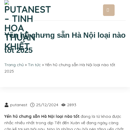
Bỏ
qua
nội
dung
Yến hũ chưng sẵn Hà Nội loại nào
tốt 2025
Trang chủ
»
Tin tức
»
Yến hũ chưng sẵn Hà Nội loại nào tốt
2025
putanest
25/12/2024
2893
Yến hũ chưng sẵn Hà Nội loại nào tốt
đang là từ khóa được
nhắc nhiều nhất trong dịp Tết đến Xuân về đang ngày càng
cận kề tại Hà Nội này. Nào là những câu hỏi nên tặng yến chất