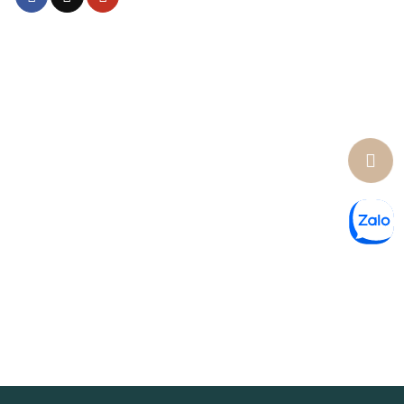
Lưu ý: * Chúng tôi cam kết sản phẩm chính hãng có nguồn gốc rõ ràng và
hợp pháp.
Các sản phẩm sẽ có hiệu quả tùy thuộc từng cơ địa.