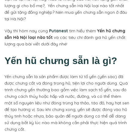
lượng gì cho bố mẹ?, Yến chưng sẵn Hà Nội loại nào tốt nhất
để gửi tặng đồng nghiệp? Nên mua yến chưng sẵn ngon ở đâu
tại Hà Nội?
Vậy thì hôm nay cùng
Putanest
tìm hiểu thêm
Yến hũ chưng
sẵn Hà Nội loại nào tốt
và các tiêu chí đánh giá hũ yến chất
lượng qua bài viết dưới đây nhé!
Yến hũ chưng sẵn là gì?
Yến chưng sẵn là sản phẩm được làm từ tổ yến (yến sào) đã
được chưng cất và đóng trong hũ, tiện lợi cho người dùng. Quá
trình chưng yến thường bao gồm việc làm sạch tổ yến, sau đó
chưng cách thủy hoặc hấp với nước, đường, và có thể thêm
một số nguyên liệu như đông trùng hạ thảo, táo đỏ, hay hạt sen
để tạo hương vị. Sau khi chưng xong, yến sẽ được đóng vào hũ
thủy tinh hoặc nhựa, bảo quản để người dùng có thể dễ dàng
sử dụng bất kỳ lúc nào mà không cần phải thực hiện quá trình
chưng cất.