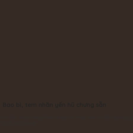
Bao bì, tem nhãn yến hũ chưng sẵn
Ưu tiên chọn sản phẩm có bao bì thủy tinh, vì chất liệu nà
xuất xứ rõ ràng.