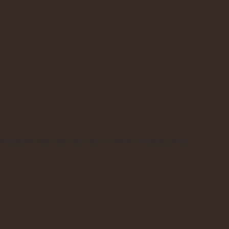
áy phải đáp ứng các tiêu chí về môi trường, máy