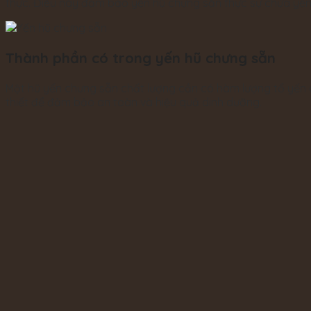
thực. Điều này đảm bảo yến hũ chưng sẵn thực sự chứa yến
Thành phần có trong yến hũ chưng sẵn
Một hũ yến chưng sẵn chất lượng cần có hàm lượng tổ yến 
thiết để đảm bảo an toàn và hiệu quả dinh dưỡng.