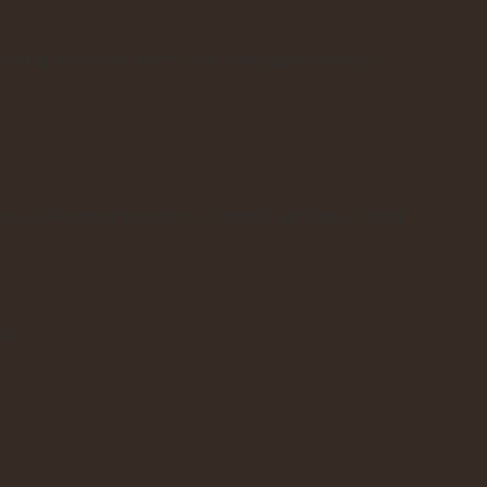
t lượng đảm bảo, tránh mua hàng giá rẻ không rõ
a Lai, Putanest lựa chọn những tổ yến đẹp và chất
ẵn.