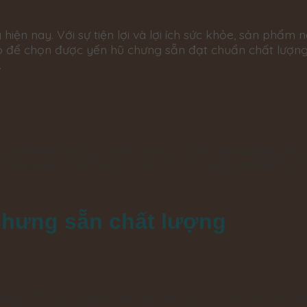
hiện nay. Với sự tiện lợi và lợi ích sức khỏe, sản phẩm 
nào để chọn được yến hũ chưng sẵn đạt chuẩn chất lượ
.
tự nhiên, đã qua quá trình làm sạch, tách lông và chưng cùn
 lợi vì bạn chỉ cần mở nắp là có thể sử dụng ngay mà không 
 chưng sẵn chất lượng
 chưng sẵn chất lượng. Chọn nhãn hàng uy tín, có nhà nuôi c