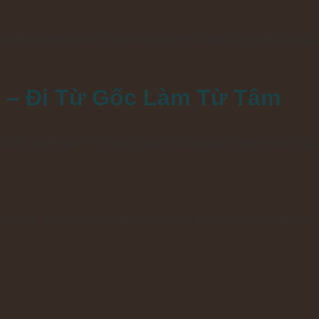
tiêu dùng thông minh, chọn sản phẩm có giá cả hợp lý và chấ
 – Đi Từ Gốc Làm Từ Tâm
ho mọi người. Tận dụng nguồn tài nguyên thiên nhiên tại Gi
, đảm bảo an toàn và chất lượng cho sản phẩm yến hũ chưng s