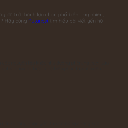
này đã trở thành lựa chọn phổ biến. Tuy nhiên,
ng? Hãy cùng
Putanest
tìm hiểu bài viết yến hũ
g các nguyên liệu khác như đường phèn, hạt sen, táo
cần phải qua các bước chế biến phức tạp như yến
him yến rõ ràng hoặc yến đảo có bằng chứng xác