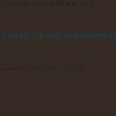
Giá cả yến hũ chưng sẵn chất lượng
Giá cả của yến hũ chưng sẵn rất cạnh tranh. Hãy là người 
nguồn gốc.
Yến Hũ Chưng Sẵn Putanest
Yến hũ chưng sẵn
Putanest mang sứ mệnh chăm lo sức khỏe c
lượng để mang đến sản phẩm yến chưng sẵn tốt nhất.
1. Nhà nuôi chim yến tại Gia Lai
Putanest tự hào có nhà nuôi chim yến tại vùng núi Gia Lai