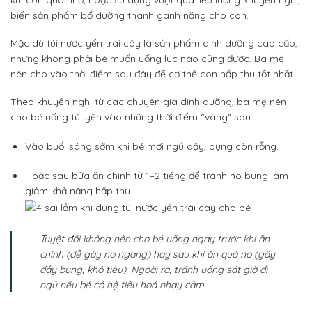
biến sản phẩm bổ dưỡng thành gánh nặng cho con.
Mặc dù túi nước yến trái cây là sản phẩm dinh dưỡng cao cấp,
nhưng không phải bé muốn uống lúc nào cũng được. Ba mẹ
nên cho vào thời điểm sau đây để cơ thể con hấp thu tốt nhất.
Theo khuyến nghị từ các chuyên gia dinh dưỡng, ba mẹ nên
cho bé uống túi yến vào những thời điểm “vàng” sau:
Vào buổi sáng sớm khi bé mới ngủ dậy, bụng còn rỗng.
Hoặc sau bữa ăn chính từ 1–2 tiếng để tránh no bụng làm
giảm khả năng hấp thu.
Tuyệt đối không nên cho bé uống ngay trước khi ăn
chính (dễ gây no ngang) hay sau khi ăn quá no (gây
đầy bụng, khó tiêu). Ngoài ra, tránh uống sát giờ đi
ngủ nếu bé có hệ tiêu hoá nhạy cảm.