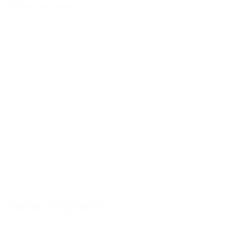
Hotline:
0983.506.818
HỖ TRỢ KHÁCH HÀNG
Chính sách đổi
trả
Chính sách thanh toán
Chính sách bảo mật thông tin
Chính sách vận chuyển và kiểm tra hàng
KẾT NỐI VỚI CHÚNG TÔI