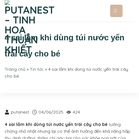
Bỏ
qua
nội
dung
4 sai lầm khi dùng túi nước yến
trái cây cho bé
Trang chủ
»
Tin tức
»
4 sai lầm khi dùng túi nước yến trái cây
cho bé
putanest
04/06/2025
424
4 sai lầm khi dùng túi nước yến trái cây cho bé
tưởng
chừng nhỏ nhặt nhưng lại có thể ảnh hưởng đến khả năng hấp
thụ dinh dưỡng, thậm chí gây hại cho sức khỏe non nớt của