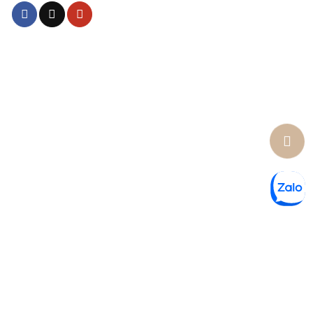
Lưu ý: * Chúng tôi cam kết sản phẩm chính hãng có nguồn gốc rõ ràng và
hợp pháp.
Các sản phẩm sẽ có hiệu quả tùy thuộc từng cơ địa.