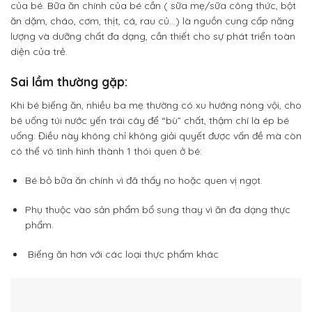
của bé. Bữa ăn chính của bé cần ( sữa mẹ/sữa công thức, bột
ăn dặm, cháo, cơm, thịt, cá, rau củ…) là nguồn cung cấp năng
lượng và dưỡng chất đa dạng, cần thiết cho sự phát triển toàn
diện của trẻ.
Sai lầm thường gặp:
Khi bé biếng ăn, nhiều ba mẹ thường có xu hướng nóng vội, cho
bé uống túi nước yến trái cây để “bù” chất, thậm chí là ép bé
uống. Điều này không chỉ không giải quyết được vấn đề mà còn
có thể vô tình hình thành 1 thói quen ở bé:
Bé bỏ bữa ăn chính vì đã thấy no hoặc quen vị ngọt.
Phụ thuộc vào sản phẩm bổ sung thay vì ăn đa dạng thực
phẩm.
Biếng ăn hơn với các loại thực phẩm khác