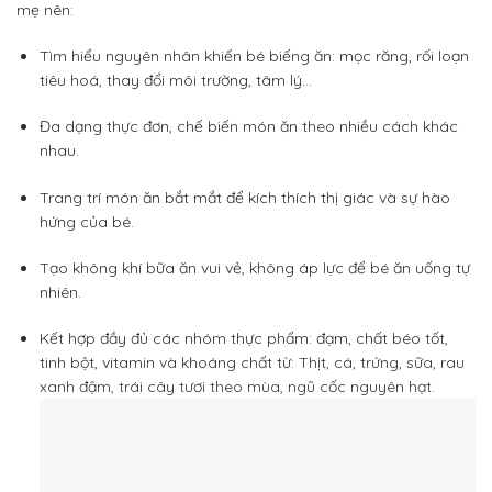
mẹ nên:
Tìm hiểu nguyên nhân khiến bé biếng ăn: mọc răng, rối loạn
tiêu hoá, thay đổi môi trường, tâm lý…
Đa dạng thực đơn, chế biến món ăn theo nhiều cách khác
nhau.
Trang trí món ăn bắt mắt để kích thích thị giác và sự hào
hứng của bé.
Tạo không khí bữa ăn vui vẻ, không áp lực để bé ăn uống tự
nhiên.
Kết hợp đầy đủ các nhóm thực phẩm: đạm, chất béo tốt,
tinh bột, vitamin và khoáng chất từ:
Thịt, cá, trứng, sữa, r
au
xanh đậm, t
rái cây tươi theo mùa, n
gũ cốc nguyên hạt.