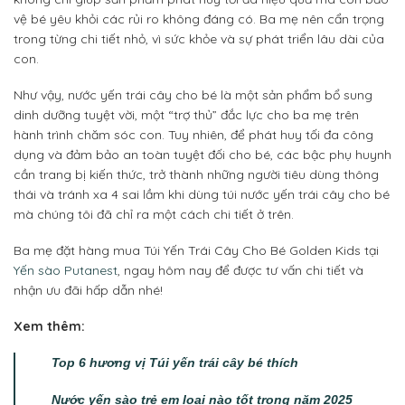
vệ bé yêu khỏi các rủi ro không đáng có. Ba mẹ nên cẩn trọng
trong từng chi tiết nhỏ, vì sức khỏe và sự phát triển lâu dài của
con.
Như vậy, nước yến trái cây cho bé là một sản phẩm bổ sung
dinh dưỡng tuyệt vời, một “trợ thủ” đắc lực cho ba mẹ trên
hành trình chăm sóc con. Tuy nhiên, để phát huy tối đa công
dụng và đảm bảo an toàn tuyệt đối cho bé, các bậc phụ huynh
cần trang bị kiến thức, trở thành những người tiêu dùng thông
thái và tránh xa 4 sai lầm khi dùng túi nước yến trái cây cho bé
mà chúng tôi đã chỉ ra một cách chi tiết ở trên.
Ba mẹ đặt hàng mua Túi Yến Trái Cây Cho Bé Golden Kids tại
Yến sào Putanest
, ngay hôm nay để được tư vấn chi tiết và
nhận ưu đãi hấp dẫn nhé!
Xem thêm:
Top 6 hương vị Túi yến trái cây bé thích
Nước yến sào trẻ em loại nào tốt trong năm 2025