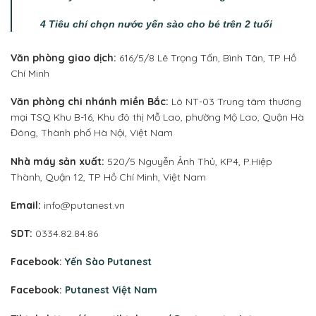
4 Tiêu chí chọn nước yến sào cho bé trên 2 tuổi
Văn phòng giao dịch:
616/5/8 Lê Trọng Tấn, Bình Tân, TP Hồ
Chí Minh
Văn phòng chi nhánh miền Bắc:
Lô NT-03 Trung tâm thương
mại TSQ Khu B-16, Khu đô thị Mỗ Lao, phường Mộ Lao, Quận Hà
Đông, Thành phố Hà Nội, Việt Nam
Nhà máy sản xuất:
520/5 Nguyễn Ảnh Thủ, KP4, P.Hiệp
Thành, Quận 12, TP Hồ Chí Minh, Việt Nam
Email:
info@putanest.vn
SDT:
0334.82.84.86
Facebook:
Yến Sào Putanest
Facebook:
Putanest Việt Nam