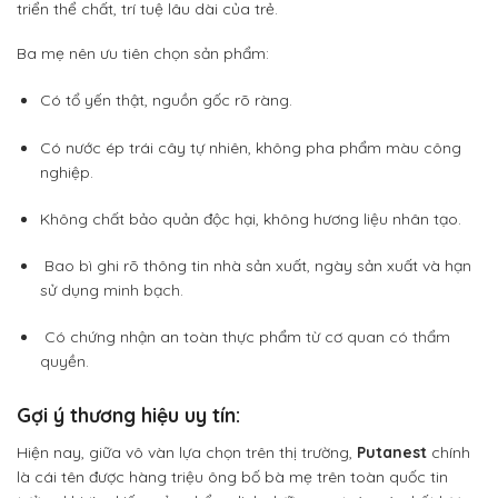
triển thể chất, trí tuệ lâu dài của trẻ.
Ba mẹ nên ưu tiên chọn sản phẩm:
Có tổ yến thật, nguồn gốc rõ ràng.
Có nước ép trái cây tự nhiên, không pha phẩm màu công
nghiệp.
Không chất bảo quản độc hại, không hương liệu nhân tạo.
Bao bì
ghi rõ thông tin nhà sản xuất
,
ngày sản xuất và hạn
sử dụng
minh bạch.
Có
chứng nhận an toàn thực phẩm
từ cơ quan có thẩm
quyền.
Gợi ý thương hiệu uy tín:
Hiện nay, giữa vô vàn lựa chọn trên thị trường,
Putanest
chính
là cái tên được hàng triệu ông bố bà mẹ trên toàn quốc tin