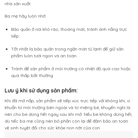
nhà sản xuất.
Ba mẹ hãy luôn nhớ:
Bảo quản ở nơi khô ráo, thoáng mát, tránh ánh nắng trực
tiếp.
Tốt nhất là bảo quản trong ngăn mát tủ lạnh để giữ sản
phẩm luôn tươi ngon và an toàn.
Tránh để sản phẩm ở môi trường có nhiệt độ quá cao hoặc
quá thấp bất thường.
Lưu ý khi sử dụng sản phẩm:
Khi đã mở nắp, sản phẩm sẽ tiếp xúc trực tiếp với không khí, vi
khuẩn từ môi trường bên ngoài và từ miệng bé, khuyến nghị là
nên cho bé dùng hết ngay sau khi mở. Nếu bé không dùng hết,
dù tiếc ba mẹ cũng nên bỏ phần còn lại để đảm bảo an toàn
vệ sinh tuyệt đối cho sức khỏe non nớt của con.