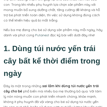
con. Trong khi nhiều phụ huynh lựa chọn sản phẩm này với
mong muốn bổ sung dưỡng chất, tăng cường đề kháng và hỗ
trợ bé phát triển toàn diện, thì việc sử dụng không đúng cách
có thể khiến hiệu quả bị mất trắng.
Nếu ba mẹ đang cho bé sử dụng sản phẩm này mỗi ngày, hãy
dành vài phút cùng
Putanest
đọc kỹ bài viết dưới đây nhé!
1. Dùng túi nước yến trái
cây bất kể thời điểm trong
ngày
Đây là một trong những
sai lầm khi dùng túi nước yến trái
cây cho bé
phổ biến mà nhiều ba mẹ thường bỏ qua. Với tâm
lý nôn nóng muốn con phát triển nhanh chóng, khỏe mạnh,
không ít phụ huynh đã vội vàng cho bé sử dụng túi nước yến
khi còn quá nhỏ, hoặc sử dụng vượt quá liều lượng khuyến nghị,