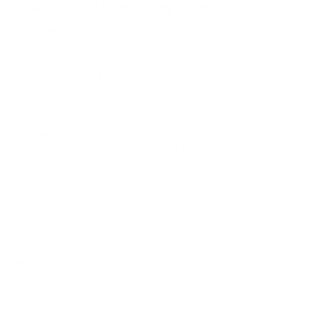
CÔNG TY CP PUTANEST VIỆT NAM
Văn phòng giao dịch:
704/13/14A Hương Lộ 2, Phường Bình Trị
Đông, Thành Phố Hồ Chí Minh
Văn phòng chi nhánh miền Bắc:
Lô NT-03 Trung tâm thương
mại TSQ Khu B-16, Khu đô thị Mỗ Lao, phường Mộ Lao, Quận Hà
Đông, Thành phố Hà Nội, Việt Nam
Nhà máy sản xuất:
520/5 Nguyễn Ảnh Thủ, KP4, P.Hiệp
Thành, Quận 12, TP Hồ Chí Minh, Việt Nam
MST:
0318161030, cấp ngày 13/11/2023 bởi Sở Kế hoạch và
Đầu tư TP. Hồ Chí Minh, đăng ký thay đổi lần thứ 3 ngày
13/8/2024
Số giấy HACCP CODEX:
1052023045, cấp ngày 30/10/2023
Email:
info@putanest.vn
Hotline KD:
0888231133