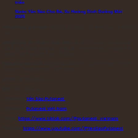
triển
Nước Yến Sào Cho Bé, Xu Hướng Dinh Dưỡng Mới
2025
Văn phòng giao dịch:
616/5/8 Lê Trọng Tấn, Bình Tân, TP Hồ Chí
Minh
Văn phòng chi nhánh miền Bắc:
Lô NT-03 Trung tâm thương
mại TSQ Khu B-16, Khu đô thị Mỗ Lao, phường Mộ Lao, Quận Hà
Đông, Thành phố Hà Nội, Việt Nam
Nhà máy sản xuất:
520/5 Nguyễn Ảnh Thủ, KP4, P.Hiệp Thành,
Quận 12, TP Hồ Chí Minh, Việt Nam
Email:
info@putanest.vn
SDT:
0334.82.84.86
Facebook:
Yến Sào Putanest
Facebook:
Putanest Việt Nam
Tiktok:
https://www.tiktok.com/@putanest_vietnam
Youtube:
https://www.youtube.com/@YenSaoPutanest