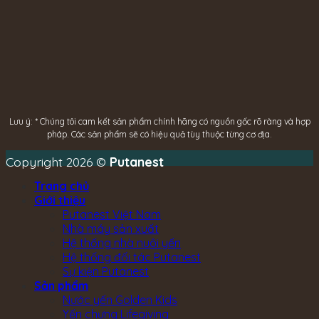
Lưu ý: * Chúng tôi cam kết sản phẩm chính hãng có nguồn gốc rõ ràng và hợp
pháp.
Các sản phẩm sẽ có hiệu quả tùy thuộc từng cơ địa.
Copyright 2026 ©
Putanest
Trang chủ
Giới thiệu
Putanest Việt Nam
Nhà máy sản xuất
Hệ thống nhà nuôi yến
Hệ thống đối tác Putanest
Sự kiện Putanest
Sản phẩm
Nước yến Golden Kids
Yến chưng Lifegiving