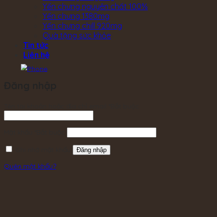
Yến chưng nguyên chất 100%
Yến chưng 1380mg
Yến chưng chill 920mg
Quà tặng sức khỏe
Tin tức
Liên hệ
Đăng nhập
Tên tài khoản hoặc địa chỉ email
*
Bắt buộc
Mật khẩu
*
Bắt buộc
Ghi nhớ mật khẩu
Đăng nhập
Quên mật khẩu?