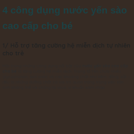
4 công dụng nước yến sào
cao cấp cho bé
1/ Hỗ trợ tăng cường hệ miễn dịch tự nhiên
cho trẻ
Một trong những công dụng nổi bật của
nước yến sào cao cấp
cho bé
là tăng cường hệ miễn dịch. Trong tổ Yến chứa nhiều
glycoprotein, axit sialic và các khoáng chất như kẽm, đồng, sắt –
đều là những dưỡng chất có vai trò quan trọng trong việc sản
sinh kháng thể và chống lại virus, vi khuẩn xâm nhập.