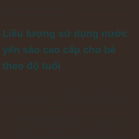
hương liệu hóa học. Một số thương hiệu còn cam kết sử dụng Yến
nguyên tổ, không độn bột, nhằm đảm bảo bé hấp thu trọn vẹn giá
trị dinh dưỡng mà tổ yến mang lại.
Liều lượng sử dụng nước
yến sào cao cấp cho bé
theo độ tuổi
Dù nước yến sào cao cấp cho bé rất giàu dưỡng chất, nhưng cha
mẹ không nên cho bé dùng quá nhiều hoặc quá sớm. Việc sử
dụng nước yến sào cao cấp cho bé đúng liều lượng, đúng thời
điểm sẽ giúp phát huy tối đa lợi ích, đồng thời tránh tình trạng dư
thừa chất gây ảnh hưởng đến hệ tiêu hóa non nớt của trẻ.
Trẻ từ 7–12 tháng tuổi:
Ở giai đoạn này, hệ tiêu hóa
của bé vẫn đang hoàn thiện. Cha mẹ nên tham khảo
ý kiến bác sĩ trước khi cho bé dùng Yến. Nếu muốn
cho bé thử nước yến sào cao cấp cho bé, chỉ nên