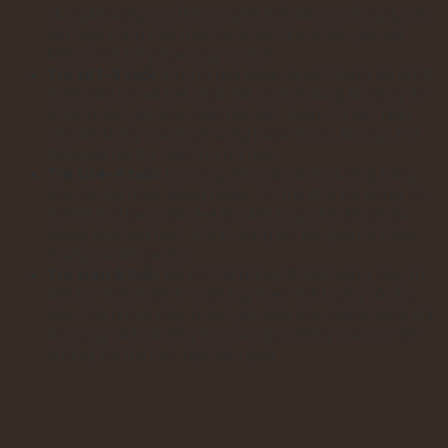
dùng khoảng 1–2 thìa cà phê mỗi lần, cách ngày, và
kết hợp cùng các món ăn khác như cháo yến để
kiểm soát tốt phản ứng cơ thể.
Trẻ từ 1–3 tuổi:
Đây là giai đoạn quan trọng để phát
triển não bộ và thể chất. Bé có thể dùng khoảng 30–
50ml nước yến cao cấp mỗi lần, tuần 2–3 lần. Nên
cho bé dùng vào buổi sáng hoặc trước khi ngủ 1–2
tiếng để hỗ trợ hấp thu tốt hơn.
Trẻ từ 4–6 tuổi:
Lúc này, nhu cầu dinh dưỡng tăng
cao do bé hoạt động nhiều. Có thể cho bé dùng 70–
100ml mỗi lần, tuần 3–4 lần, kết hợp chế độ ăn đa
dạng và khoa học. Tránh dùng lúc bé quá no hoặc
ngay sau khi ăn no.
Trẻ trên 6 tuổi:
Bé có thể dùng 100ml/ngày, duy trì
liên tục mỗi tuần 3–5 lần tùy theo thể trạng và nhu
cầu. Với nhóm này, nước yến sào cao cấp không chỉ
bổ sung dinh dưỡng mà còn giúp nâng cao sức đề
kháng, hỗ trợ học tập hiệu quả.