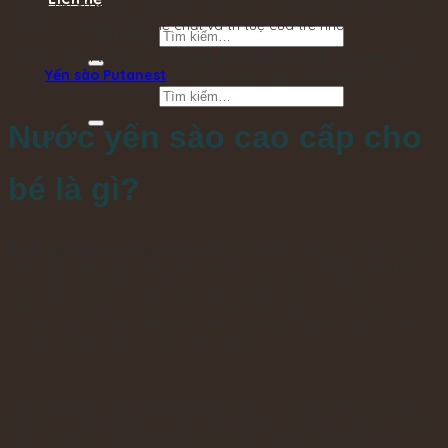
tiện lợi khi sử dụng, sản phẩm này còn mang lại nhiều lợi ích vượt
trội cho sự phát triển thể chất và trí tuệ của trẻ nhỏ.
Tìm kiếm:
Để biết thêm thông tin về
nước yến sào cao cấp cho bé
, hãy
cùng
Yến sào Putanest
khám phá qua bài viết dưới đây nhé.
Tìm kiếm:
Nước yến sào cao cấp cho
bé là gì?
Nước yến sào cao cấp cho bé
là sản phẩm được chế biến từ tổ
yến thiên nhiên nguyên chất, kết hợp cùng các thành phần bổ
sung như vitamin C, lysine, canxi, hay các vitamin thiết yếu… tùy
vào từng công thức sản phẩm. Điểm đặc biệt của nước yến cho
trẻ em là liều lượng Yến được tính toán phù hợp với nhu cầu hấp
thu và hệ tiêu hóa còn non nớt của bé.
Khác với nước yến thông thường dành cho người lớn, dòng sản
phẩm cao cấp dành cho trẻ nhỏ thường có độ tinh khiết cao hơn,
hạn chế tối đa phụ gia, không chất bảo quản và không dùng