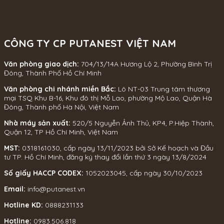
CÔNG TY CP PUTANEST VIỆT NAM
Văn phòng giao dịch:
704/13/14A Hương Lộ 2, Phường Bình Trị
Đông, Thành Phố Hồ Chí Minh
Văn phòng chi nhánh miền Bắc:
Lô NT-03 Trung tâm thương
mại TSQ Khu B-16, Khu đô thị Mỗ Lao, phường Mộ Lao, Quận Hà
Đông, Thành phố Hà Nội, Việt Nam
Nhà máy sản xuất:
520/5 Nguyễn Ảnh Thủ, KP4, P.Hiệp Thành,
Quận 12, TP Hồ Chí Minh, Việt Nam
MST:
0318161030, cấp ngày 13/11/2023 bởi Sở Kế hoạch và Đầu
tư TP. Hồ Chí Minh, đăng ký thay đổi lần thứ 3 ngày 13/8/2024
Số giấy HACCP CODEX:
1052023045, cấp ngày 30/10/2023
Email:
info@putanest.vn
Hotline KD:
0888231133
Hotline:
0983.506.818