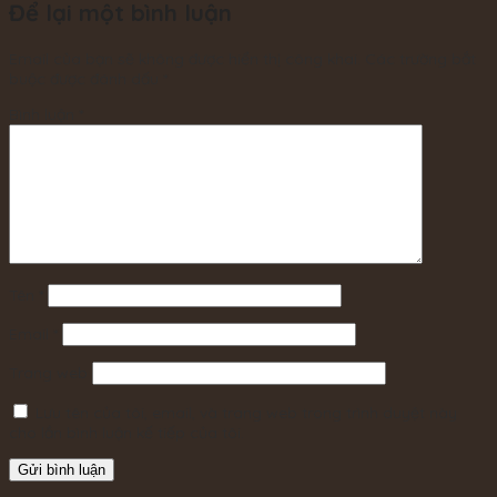
Để lại một bình luận
Email của bạn sẽ không được hiển thị công khai.
Các trường bắt
buộc được đánh dấu
*
Bình luận
*
Tên
*
Email
*
Trang web
Lưu tên của tôi, email, và trang web trong trình duyệt này
cho lần bình luận kế tiếp của tôi.