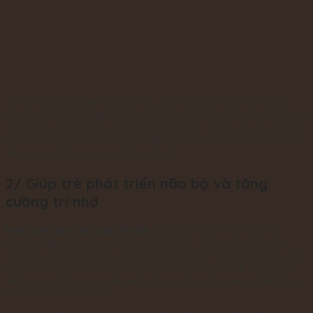
Với trẻ thường xuyên ốm vặt, hay viêm hô hấp trên, ho, sổ mũi,
nước yến là giải pháp hỗ trợ phục hồi và phòng bệnh tự nhiên mà
không cần phụ thuộc vào thuốc kháng sinh. Nhiều phụ huynh cho
biết, sau thời gian sử dụng đều đặn, con ít bị bệnh hơn và có sức
đề kháng tốt hơn khi thay đổi thời tiết.
2/ Giúp trẻ phát triển não bộ và tăng
cường trí nhớ
Nước yến sào cao cấp cho bé
chứa axit amin thiết yếu như
tyrosine, phenylalanine, arginine, glycine… giúp nuôi dưỡng tế
bào não, tăng khả năng tập trung và ghi nhớ. Đặc biệt trong giai
đoạn từ 1–6 tuổi, não bộ của trẻ phát triển mạnh mẽ, đây là thời
điểm vàng để bổ sung Yến kết hợp với DHA và omega 3 để hỗ trợ
phát triển trí tuệ tối đa.