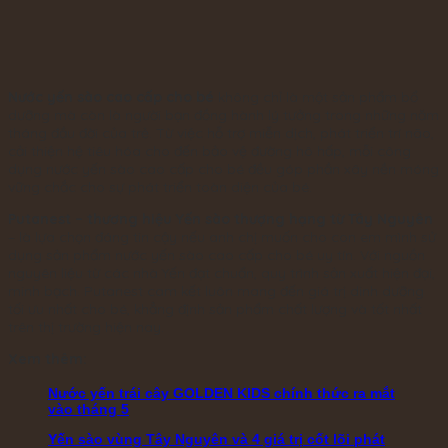
Nước yến sào cao cấp cho bé
không chỉ là một sản phẩm bổ
dưỡng mà còn là người bạn đồng hành lý tưởng trong những năm
tháng đầu đời của trẻ. Từ việc hỗ trợ miễn dịch, phát triển trí não,
cải thiện hệ tiêu hóa cho đến bảo vệ đường hô hấp, mỗi công
dụng nước yến sào cao cấp cho bé đều góp phần xây nền móng
vững chắc cho sự phát triển toàn diện của bé.
Putanest – thương hiệu Yến sào thượng hạng từ Tây Nguyên
– là lựa chọn đáng tin cậy nếu anh chị muốn cho con em mình sử
dụng sản phẩm nước yến sào cao cấp cho bé uy tín. Với nguồn
nguyên liệu từ các nhà Yến đạt chuẩn, quy trình sản xuất hiện đại,
minh bạch. Putanest cam kết luôn mang đến giá trị dinh dưỡng
tối ưu nhất cho bé, khẳng định sản phẩm chất lượng và tốt nhất
trên thị trường hiện nay.
Xem thêm:
Nước yến trái cây GOLDEN KIDS chính thức ra mắt
vào tháng 5
Yến sào vùng Tây Nguyên và 4 giá trị cốt lõi phát