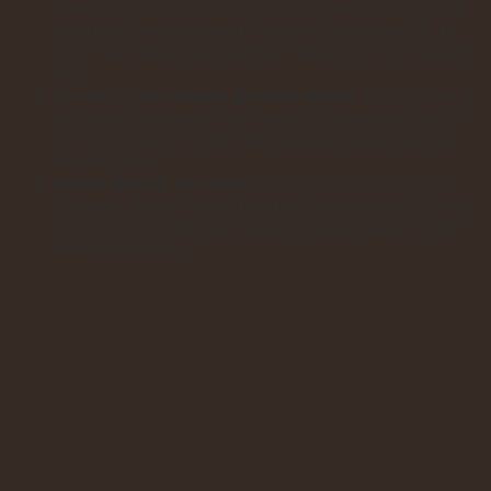
phát triển dòng Yến chưng Golden Kids, không chất
bảo quản, không đường hóa học, vị nhạt dịu dễ ăn,
được thiết kế liều lượng chuẩn khoa học cho từng độ
tuổi.
Tư vấn 1-1 với chuyên gia dinh dưỡng:
Mỗi đơn hàng
đều được tặng kèm cẩm nang sử dụng và hỗ trợ tư
vấn trực tiếp từ chuyên gia giúp mẹ xây dựng thực
đơn phù hợp.
Bao bì tiện lợi, an toàn:
Tất cả sản phẩm Yến sào
Putanest dành cho bé đều được đóng trong hũ thủy
tinh cao cấp, đảm bảo vệ sinh, dễ bảo quản và an
toàn khi sử dụng.