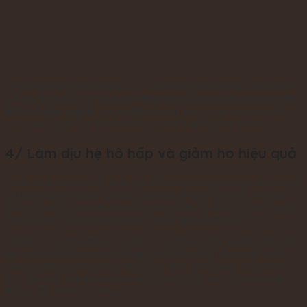
Không giống các loại sữa hay thực phẩm giàu năng lượng khác
dễ gây béo phì, Yến giúp trẻ
tăng cân tự nhiên, phát triển cân
đối và khỏe mạnh
. Đây là điểm cộng khiến nhiều mẹ chọn yến
sào thay vì các sản phẩm kích thích ăn uống công nghiệp.
4/ Làm dịu hệ hô hấp và giảm ho hiệu quả
Nhiều cha mẹ chia sẻ rằng, sau khi cho bé dùng nước yến chưng
với đường phèn hoặc táo đỏ, các triệu chứng ho khan, khò khè,
đờm kéo dài… có xu hướng cải thiện rõ rệt. Lý do là tổ Yến có tính
mát, bổ phổi, giúp làm dịu niêm mạc họng và đường thở.
Ngoài ra, thành phần axit sialic trong tổ yến còn giúp tái tạo mô
tổn thương ở niêm mạc hô hấp, từ đó hỗ trợ bé phục hồi nhanh
sau các bệnh cảm cúm, viêm họng, viêm phế quản. Dùng nước
yến sào cao cấp thường xuyên là cách giúp con ít phải dùng
thuốc, đặc biệt là kháng sinh.