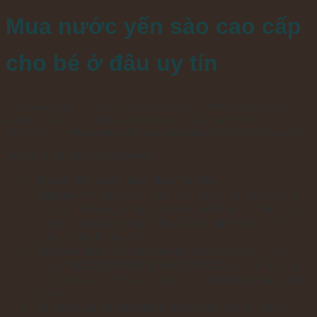
Mua nước yến sào cao cấp
cho bé ở đâu uy tín
Giữa hàng trăm thương hiệu trên thị trường,
Putanest
là địa chỉ
đáng tin cậy được nhiều mẹ bỉm lựa chọn khi tìm kiếm câu trả lời
cho câu hỏi:
“Mua nước yến sào cao cấp cho bé ở đâu uy tín”
.
Những lý do nên chọn Putanest:
Nguồn Yến sạch, khai thác tại Tây
Nguyên:
Putanest sở hữu hệ thống nhà Yến tại Gia
Lai, nơi nổi tiếng với môi trường sinh thái tự nhiên, ít ô
nhiễm, mang lại nguyên liệu tổ Yến tinh khiết, hàm
lượng dinh dưỡng cao.
Chế biến theo tiêu chuẩn quốc tế:
Nhà máy đạt
chuẩn
ISO 22000:2018, HACCP, FDA
, đảm bảo quy
trình sản xuất khép kín, vệ sinh và kiểm soát nghiêm
ngặt.
Có dòng sản phẩm dành riêng cho bé:
Putanest