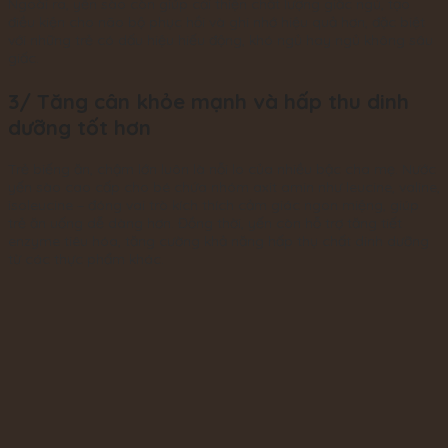
Ngoài ra, yến sào còn giúp cải thiện chất lượng giấc ngủ, tạo
điều kiện cho não bộ phục hồi và ghi nhớ hiệu quả hơn, đặc biệt
với những trẻ có dấu hiệu hiếu động, khó ngủ hay ngủ không sâu
giấc.
3/ Tăng cân khỏe mạnh và hấp thu dinh
dưỡng tốt hơn
Trẻ biếng ăn, chậm lớn luôn là nỗi lo của nhiều bậc cha mẹ. Nước
yến sào cao cấp cho bé chứa nhóm axit amin như leucine, valine,
isoleucine – đóng vai trò kích thích cảm giác ngon miệng, giúp
trẻ ăn uống dễ dàng hơn. Đồng thời, yến còn hỗ trợ tăng tiết
enzyme tiêu hóa, tăng cường khả năng hấp thụ chất dinh dưỡng
từ các thực phẩm khác.