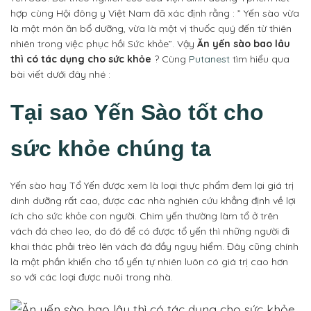
hợp cùng Hội đông y Việt Nam đã xác định rằng : ” Yến sào vừa
là một món ăn bổ dưỡng, vừa là một vị thuốc quý đến từ thiên
nhiên trong việc phục hồi Sức khỏe”. Vậy
Ăn yến sào bao lâu
thì có tác dụng cho sức khỏe
? Cùng
Putanest
tìm hiểu qua
bài viết dưới đây nhé :
Tại sao Yến Sào tốt cho
sức khỏe chúng ta
Yến sào hay Tổ Yến được xem là loại thực phẩm đem lại giá trị
dinh dưỡng rất cao, được các nhà nghiên cứu khẳng định về lợi
ích cho sức khỏe con người. Chim yến thường làm tổ ở trên
vách đá cheo leo, do đó để có được tổ yến thì những người đi
khai thác phải trèo lên vách đá đầy nguy hiểm. Đây cũng chính
là một phần khiến cho tổ yến tự nhiên luôn có giá trị cao hơn
so với các loại được nuôi trong nhà.