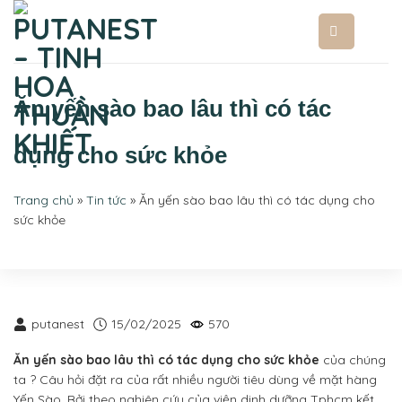
Bỏ
qua
nội
dung
Ăn yến sào bao lâu thì có tác
dụng cho sức khỏe
Trang chủ
»
Tin tức
»
Ăn yến sào bao lâu thì có tác dụng cho
sức khỏe
putanest
15/02/2025
570
Ăn yến sào bao lâu thì có tác dụng
cho sức khỏe
của chúng
ta ? Câu hỏi đặt ra của rất nhiều người tiêu dùng về mặt hàng
Yến Sào. Bởi theo nghiên cứu của viện dinh dưỡng Tphcm kết