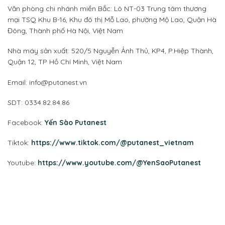
Văn phòng chi nhánh miền Bắc: Lô NT-03 Trung tâm thương
mại TSQ Khu B-16, Khu đô thị Mỗ Lao, phường Mộ Lao, Quận Hà
Đông, Thành phố Hà Nội, Việt Nam
Nhà máy sản xuất: 520/5 Nguyễn Ảnh Thủ, KP4, P.Hiệp Thành,
Quận 12, TP Hồ Chí Minh, Việt Nam
Email: info@putanest.vn
SDT: 0334.82.84.86
Facebook:
Yến Sào Putanest
Tiktok:
https://www.tiktok.com/@putanest_vietnam
Youtube:
https://www.youtube.com/@YenSaoPutanest