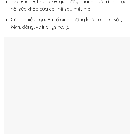
Insoleucine, Fructose
: giúp đẩy nhanh quá trình phục
hồi sức khỏe của cơ thể sau mệt mỏi.
Cùng nhiều nguyên tố dinh dưỡng khác (canxi, sắt,
kẽm, đồng, valine, lysine,…).