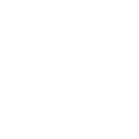
Văn phòng chi nhánh miền Bắc:
Lô NT-03 Trung tâm thương
mại TSQ Khu B-16, Khu đô thị Mỗ Lao, phường Mộ Lao, Quận Hà
Đông, Thành phố Hà Nội, Việt Nam
Nhà máy sản xuất:
520/5 Nguyễn Ảnh Thủ, KP4, P.Hiệp
Thành, Quận 12, TP Hồ Chí Minh, Việt Nam
MST:
0318161030, cấp ngày 13/11/2023 bởi Sở Kế hoạch và
Đầu tư TP. Hồ Chí Minh, đăng ký thay đổi lần thứ 3 ngày
13/8/2024
Số giấy HACCP CODEX:
1052023045, cấp ngày 30/10/2023
Email:
info@putanest.vn
Hotline KD:
0888231133
Hotline:
0983.506.818