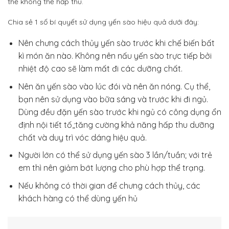
thể không thể hấp thu.
Chia sẻ 1 số bí quyết sử dụng yến sào hiệu quả dưới đây:
Nên chưng cách thủy yến sào trước khi chế biến bất
kì món ăn nào. Không nên nấu yến sào trực tiếp bởi
nhiệt độ cao sẽ làm mất đi các dưỡng chất.
Nên ăn yến sào vào lúc đói và nên ăn nóng. Cụ thể,
bạn nên sử dụng vào bữa sáng và trước khi đi ngủ.
Dùng đều đặn yến sào trước khi ngủ có công dụng ổn
định nội tiết tố,;tăng cường khả năng hấp thu dưỡng
chất và duy trì vóc dáng hiệu quả.
Người lớn có thể sử dụng yến sào 3 lần/tuần; với trẻ
em thì nên giảm bớt lượng cho phù hợp thể trạng.
Nếu không có thời gian để chưng cách thủy, các
khách hàng có thể dùng yến hủ