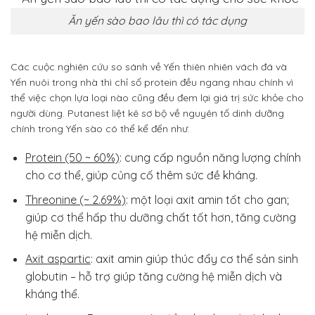
Ăn yến sào bao lâu thì có tác dụng
Các cuộc nghiên cứu so sánh về Yến thiên nhiên vách đá và
Yến nuôi trong nhà thì chỉ số protein đều ngang nhau chính vì
thể việc chọn lựa loại nào cũng đều đem lại giá trị sức khỏe cho
người dùng. Putanest liệt kê sơ bộ về nguyên tố dinh dưỡng
chính trong Yến sào có thể kể đến như:
Protein (50 ~ 60%)
: cung cấp nguồn năng lượng chính
cho cơ thể, giúp củng cố thêm sức đề kháng.
Threonine (~ 2.69%)
: một loại axit amin tốt cho gan;
giúp cơ thể hấp thu dưỡng chất tốt hơn, tăng cường
hệ miễn dịch.
Axit aspartic
: axit amin giúp thúc đẩy cơ thể sản sinh
globutin – hỗ trợ giúp tăng cường hệ miễn dịch và
kháng thể.