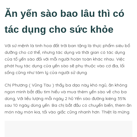
Ăn yến sào bao lâu thì có
tác dụng cho sức khỏe
Với sứ mệnh là tinh hoa đất trời ban tặng là thực phẩm siêu bổ
dưỡng cho cơ thể, nhưng tác dụng và thời gian có tác dụng
của tổ yến sào đối với mỗi người hoàn toàn khác nhau. Việc
phát huy tác dụng của yến sào sẽ phụ thuộc vào cơ địa, lối
sống cũng như tâm lý của người sử dụng.
Chị Phương ( Vũng Tàu ) thấy ba dạo này khó ngủ, ăn không
ngon mình bắt đầu tìm hiểu và mua thêm yến sào về cho ba
dùng, Với liều lượng mỗi ngày 2 hũ Yến sào đường kiêng 35%
sau 10 ngày dùng yến. Ba chị bắt đầu có chuyển biến, thèm ăn
món này món kia, tối vào giấc cũng nhanh hơn. Thiệt là mừng.