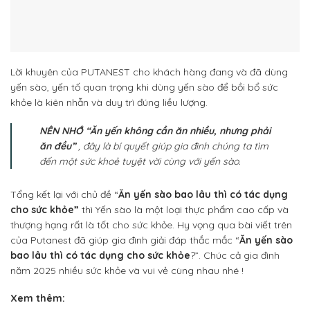
Lời khuyên của PUTANEST cho khách hàng đang và đã dùng
yến sào, yến tố quan trọng khi dùng yến sào để bồi bổ sức
khỏe là kiên nhẫn và duy trì đúng liều lượng.
NÊN NHỚ “
Ăn yến không cần ăn nhiều, nhưng phải
ăn đều”
, đây là bí quyết giúp gia đình chúng ta tìm
đến một sức khoẻ tuyệt vời cùng với yến sào.
Tổng kết lại với chủ đề “
Ăn yến sào bao lâu thì có tác dụng
cho sức khỏe”
thì Yến sào là một loại thực phẩm cao cấp và
thượng hạng rất là tốt cho sức khỏe. Hy vọng qua bài viết trên
của Putanest đã giúp gia đình giải đáp thắc mắc “
Ăn yến sào
bao lâu thì có tác dụng cho sức khỏe
?”. Chúc cả gia đình
năm 2025 nhiều sức khỏe và vui vẻ cùng nhau nhé !
Xem thêm: